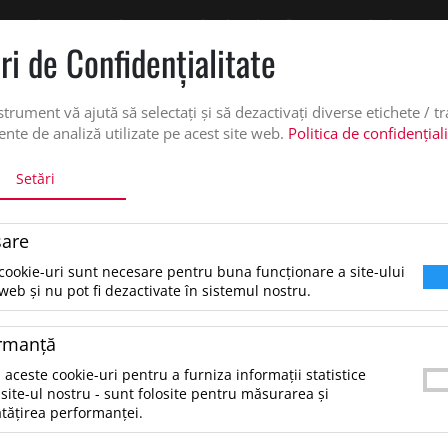
 oferta de pret personalizata pe office@updateadv.ro. Pentru comenzile plasate pe
ri de Confidenţialitate
DUSE
SERVICII PERSONALIZARE
DESPRE NOI
CATALO
strument vă ajută să selectați și să dezactivați diverse etichete / t
nte de analiză utilizate pe acest site web.
Politica de confidențial
Setări
INTE DE LUCRU
are
mbracaminte de Lucru
cookie-uri sunt necesare pentru buna funcționare a site-ului
web și nu pot fi dezactivate în sistemul nostru.
tare dupa:
rmanţă
 aceste cookie-uri pentru a furniza informații statistice
site-ul nostru - sunt folosite pentru măsurarea și
tățirea performanței.