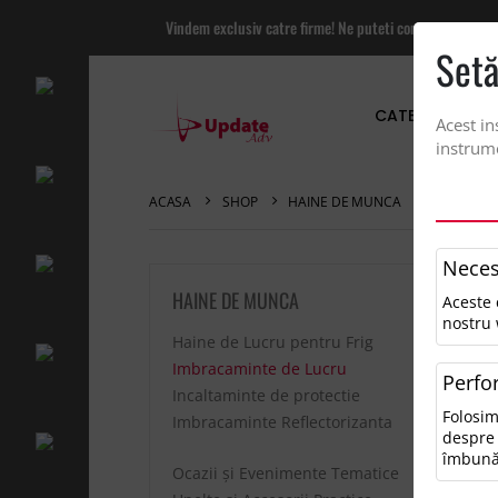
Vindem exclusiv catre firme! Ne puteti contacta pentru
Setă
CATEGORII PRO
Acest in
instrume
ACASA
SHOP
HAINE DE MUNCA
IMBRACAM
Neces
I
HAINE DE MUNCA
Aceste 
nostru 
Haine de Lucru pentru Frig
Sor
Imbracaminte de Lucru
Perfo
Incaltaminte de protectie
Folosim
Imbracaminte Reflectorizanta
despre 
îmbună
Ocazii și Evenimente Tematice