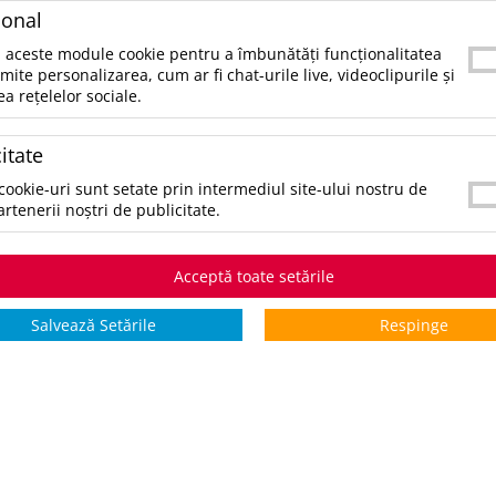
ional
 aceste module cookie pentru a îmbunătăți funcționalitatea
rmite personalizarea, cum ar fi chat-urile live, videoclipurile și
ea rețelelor sociale.
itate
ta de lucru Stockholm
Jacheta Softshell ZAGREB
cookie-uri sunt setate prin intermediul site-ului nostru de
artenerii noștri de publicitate.
.62 lei
144.9 lei
144.9 lei
/buc
/buc
/buc
tern:
9562
Buc
Stoc intern:
96
Buc
Stoc intern:
3
Acceptă toate setările
Extern:
66165
Buc
Extern:
1026
Salvează Setările
Respinge