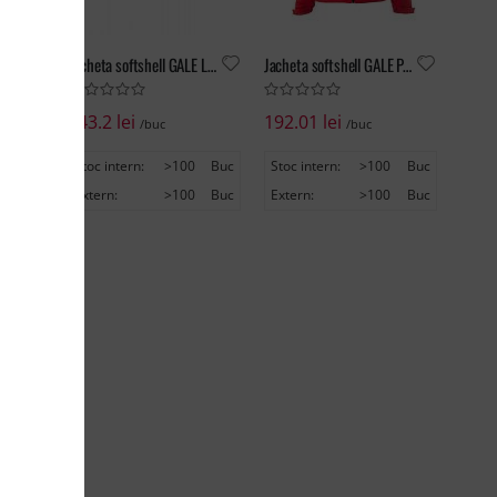
E
Jacheta softshell GALE LADY
Jacheta softshell GALE PAD
143.2 lei
192.01 lei
/buc
/buc
Buc
Stoc intern:
>100
Buc
Stoc intern:
>100
Buc
Buc
Extern:
>100
Buc
Extern:
>100
Buc