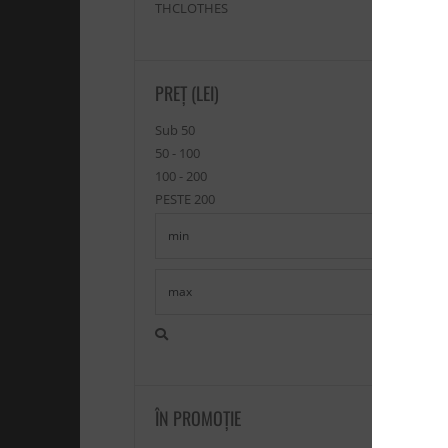
THCLOTHES
PREȚ (LEI)
Pan
Sub 50
93
50 - 100
100 - 200
St
PESTE 200
ÎN PROMOŢIE