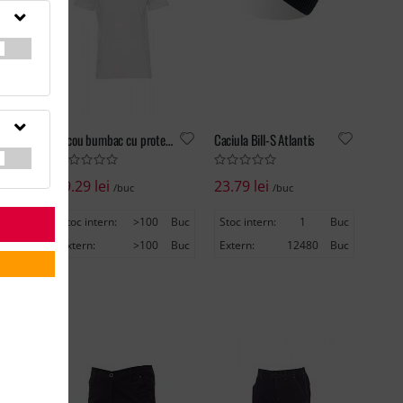
Jacheta Softshell ZAGREB WOMEN
Tricou bumbac cu protecție UV Sunset
Caciula Bill-S Atlantis
19.29 lei
23.79 lei
/buc
/buc
Buc
Stoc intern:
>100
Buc
Stoc intern:
1
Buc
4
Buc
Extern:
>100
Buc
Extern:
12480
Buc