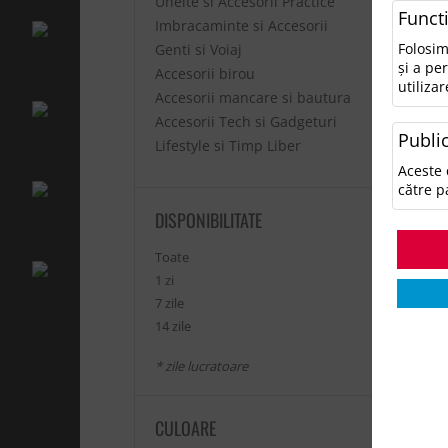
Unelte si Accesorii Practice
Funct
Imbracaminte si Accesorii
Folosim
Genti si Voiaj
și a pe
Accesorii birou
utilizar
Accesorii mancare si bautura
Accesorii Tech si Gadgeturi
Public
Lifestyle si Timp Liber
Ves
Aceste 
către p
82
DISPONIBILITATE
Ex
Toate
1 zi
7 zile
14 zile
* zile lucratoare
CULOARE