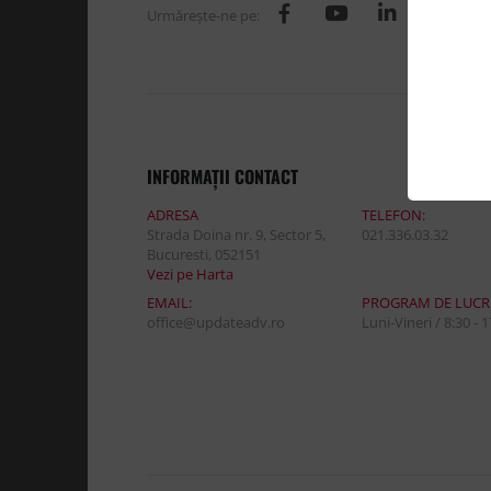
Urmăreşte-ne pe:
INFORMAŢII CONTACT
ADRESA
TELEFON:
Strada Doina nr. 9, Sector 5,
021.336.03.32
Bucuresti, 052151
Vezi pe Harta
EMAIL:
PROGRAM DE LUCR
office@updateadv.ro
Luni-Vineri / 8:30 - 