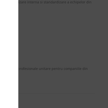
gine, organizare interna si standardizare a echipelor din
nei imagini profesionale unitare pentru companiile din