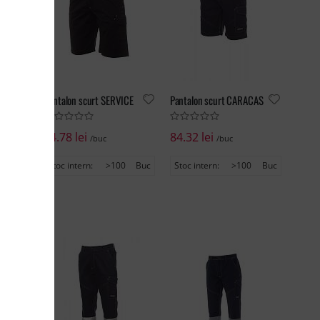
Pantalon scurt SERVICE
Pantalon scurt CARACAS
74.78 lei
84.32 lei
/buc
/buc
Buc
Stoc intern:
>100
Buc
Stoc intern:
>100
Buc