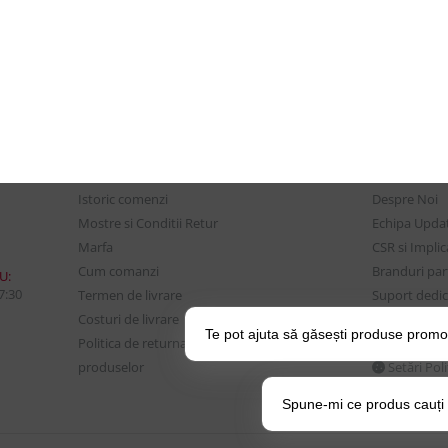
CONTUL MEU
UTILE
Istoric comenzi
Despre Noi
Mostre si Conditii Retur
Echipa Updat
Marfa
CSR si Implic
Cum comanzi
Branduri pa
U:
17:30
Termen de livrare
Suport dedica
Costuri de livrare
frecvente
Te pot ajuta să găsești produse promo
Politica de returnare a
BLOG – Prom
produselor
Setări Pol
Spune-mi ce produs cauți și