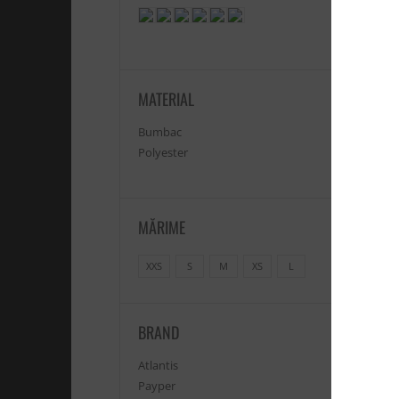
MATERIAL
Sap
Bumbac
Polyester
26
Ex
MĂRIME
XXS
S
M
XS
L
BRAND
Atlantis
Payper