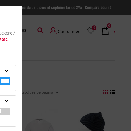
 site va putem acorda un discount suplimentar de 2% -
Cumpără acum!
0
0
AGE
BLOG
Contul meu
rackere /
itate