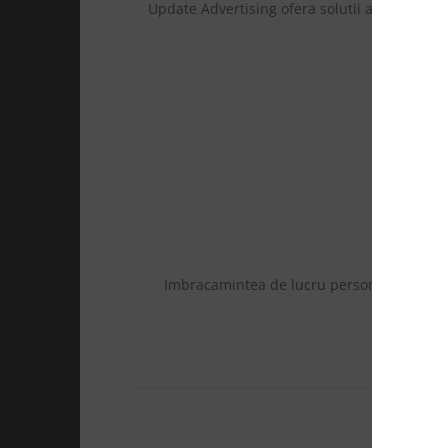
Update Advertising ofera solutii adaptate pr
Imbracamintea de lucru personalizata sust