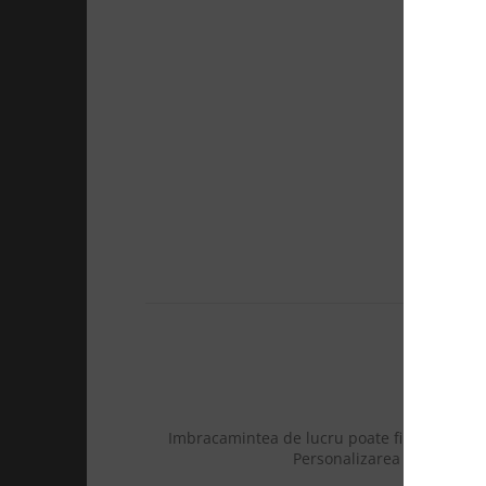
19
St
Ex
IMBRA
Imbracamintea de lucru poate fi personalizat
Personalizarea este realizat