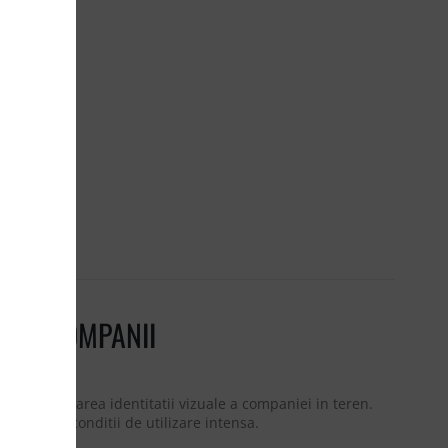
TRU COMPANII
e de lucru
la consolidarea identitatii vizuale a companiei in teren.
ilitate in conditii de utilizare intensa.