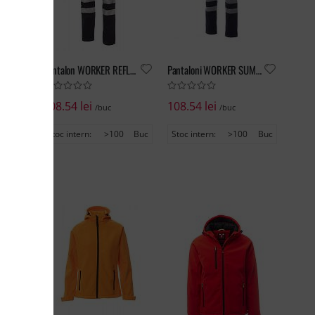
Pantaloni WORKER WINTER
Pantalon WORKER REFLEX
Pantaloni WORKER SUMMER REFLEX
108.54 lei
108.54 lei
/buc
/buc
Buc
Stoc intern:
>100
Buc
Stoc intern:
>100
Buc