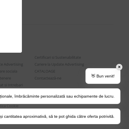
Certificari si Sustenabilitate
e Advertising
Cariere la Update Advertising
✕
are sociala
CATALOAGE
👋 Bun venit!
rtenere
Contactează-ne
t si Intrebari
ționale, îmbrăcăminte personalizată sau echipamente de lucru.
o Tips&Tricks
itica Cookie
 cantitatea aproximativă, să te pot ghida către oferta potrivită.