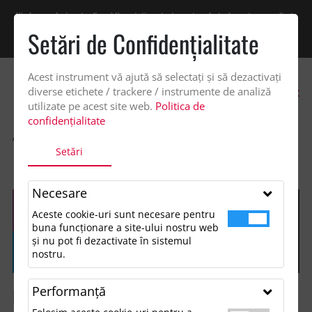
Vindem exclusiv catre firme! Ne puteti contacta pentru oferta de pret personalizata
pe office@updateadv.ro. Pentru comenzile plasate pe site va putem acorda un
Setări de Confidenţialitate
discount suplimentar de 2% -
Cumpără acum!
Acest instrument vă ajută să selectați și să dezactivați
0
diverse etichete / trackere / instrumente de analiză
utilizate pe acest site web.
Politica de
confidențialitate
ACASA
SHOP
OCAZII ȘI EVENIMENTE TEMATICE
Setări
BACK TO SCHOOL
Necesare
Aceste cookie-uri sunt necesare pentru
buna funcționare a site-ului nostru web
și nu pot fi dezactivate în sistemul
nostru.
Performanţă
Back to School