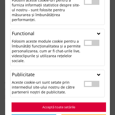
Folosim aceste cookie-uri pentru a
furniza informații statistice despre site-
ul nostru - sunt folosite pentru
FILTREAZĂ
măsurarea și îmbunătățirea
performanței.
Functional
Folosim aceste module cookie pentru a
îmbunătăți funcționalitatea și a permite
personalizarea, cum ar fi chat-urile live,
videoclipurile și utilizarea rețelelor
sociale.
Publicitate
Aceste cookie-uri sunt setate prin
Tricou polo de copii VENICE KIDS
Tricou polo FLORENCE KIDS
intermediul site-ului nostru de către
partenerii noștri de publicitate.
35.98 lei
40.01 lei
/buc
/buc
Stoc intern:
>100
Buc
Stoc intern:
>100
Buc
Acceptă toate setările
Extern:
>100
Buc
Extern:
>100
Buc