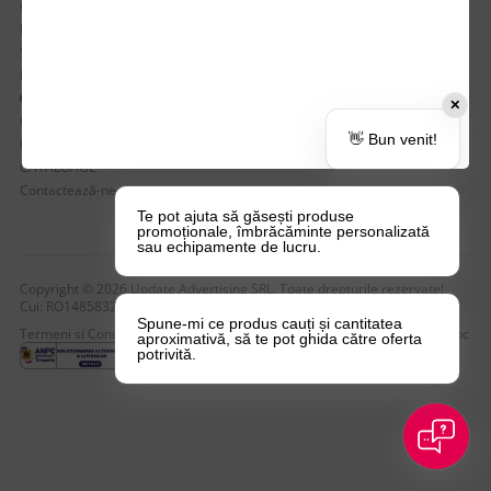
CSR si Implicare sociala
Branduri partenere
Suport dedicat si Intrebari frecvente
BLOG – Promo Tips&Tricks
Setări Politica Cookie
✕
Certificari si Sustenabilitate
👋 Bun venit!
Cariere la Update Advertising
CATALOAGE
Contactează-ne
Te pot ajuta să găsești produse
promoționale, îmbrăcăminte personalizată
sau echipamente de lucru.
Copyright © 2026 Update Advertising SRL. Toate drepturile rezervate!
Cui: RO14858323 , nr. Reg: J40/4749/2004
Spune-mi ce produs cauți și cantitatea
Termeni si Conditii
Politica de Confidentialitate
Politica de Cookie-uri
Anpc
aproximativă, să te pot ghida către oferta
potrivită.