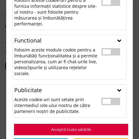
Folosim aceste cookie-uri pentru a
furniza informații statistice despre site-
ul nostru - sunt folosite pentru
0 rezultate pentru: "pustressreliefball65cmdiameter"
măsurarea și îmbunătățirea
performanței.
Pentru a găsi produsul dorit, încearcă următoarele:
• Verifică dacă ai scris corect termenii.
• Încearcă să foloseşti sinonime.
Functional
• Încearcă din nou, folosind o căutare mai generală.
• Ne poţi contacta telefonic la 021.336.03.32 sau prin email la
Folosim aceste module cookie pentru a
office@updateadv.ro şi te ajutăm să găseşti produsul dorit.
îmbunătăți funcționalitatea și a permite
personalizarea, cum ar fi chat-urile live,
Categorii populare
videoclipurile și utilizarea rețelelor
sociale.
Accesorii birou
Accesorii mancare si bautura
Publicitate
Accesorii Tech si Gadgeturi
Genti si Voiaj
Aceste cookie-uri sunt setate prin
Haine de Munca
intermediul site-ului nostru de către
Imbracaminte si Accesorii
partenerii noștri de publicitate.
Lifestyle si Timp Liber
Ocazii și Evenimente Tematice
Acceptă toate setările