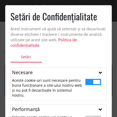
Vindem exclusiv catre firme! Ne puteti contacta pentru oferta de pret personalizata
pe office@updateadv.ro. Pentru comenzile plasate pe site va putem acorda un
Setări de Confidenţialitate
discount suplimentar de 2% -
Cumpără acum!
Acest instrument vă ajută să selectați și să dezactivați
0
diverse etichete / trackere / instrumente de analiză
utilizate pe acest site web.
Politica de
confidențialitate
ACASA
SHOP
Setări
Necesare
Aceste cookie-uri sunt necesare pentru
buna funcționare a site-ului nostru web
și nu pot fi dezactivate în sistemul
nostru.
Performanţă
FILTREAZĂ