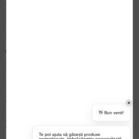
Istoric comenzi
Mostre si Conditii Retur Marfa
Cum comanzi
Termen de livrare
Costuri de livrare
Politica de returnare a produselor
UTILE
Despre Noi
Echipa Update Advertising
CSR si Implicare sociala
Branduri partenere
Suport dedicat si Intrebari frecvente
BLOG – Promo Tips&Tricks
Setări Politica Cookie
✕
Certificari si Sustenabilitate
👋 Bun venit!
Cariere la Update Advertising
CATALOAGE
Contactează-ne
Te pot ajuta să găsești produse
promoționale, îmbrăcăminte personalizată