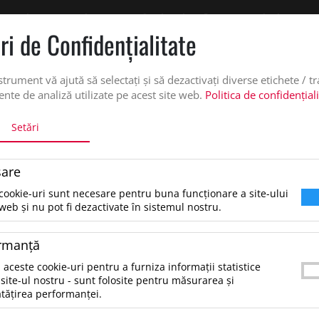
 oferta de pret personalizata pe office@updateadv.ro. Pentru comenzile plasate pe
ri de Confidenţialitate
DUSE
SERVICII PERSONALIZARE
DESPRE NOI
CATALO
strument vă ajută să selectați și să dezactivați diverse etichete / t
nte de analiză utilizate pe acest site web.
Politica de confidențial
Setări
LANTERNE
are
anterne
cookie-uri sunt necesare pentru buna funcționare a site-ului
web și nu pot fi dezactivate în sistemul nostru.
tare dupa:
rmanţă
 aceste cookie-uri pentru a furniza informații statistice
site-ul nostru - sunt folosite pentru măsurarea și
tățirea performanței.