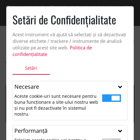
Vindem exclusiv catre firme! Ne puteti contacta pentru oferta de pret personalizata
pe office@updateadv.ro. Pentru comenzile plasate pe site va putem acorda un
Setări de Confidenţialitate
discount suplimentar de 2% -
Cumpără acum!
Acest instrument vă ajută să selectați și să dezactivați
0
diverse etichete / trackere / instrumente de analiză
utilizate pe acest site web.
Politica de
confidențialitate
ACASA
SHOP
ACCESORII BIROU
Setări
CALENDAR DE BIROU CU MEMOPAD
Necesare
Aceste cookie-uri sunt necesare pentru
buna funcționare a site-ului nostru web
și nu pot fi dezactivate în sistemul
nostru.
Performanţă