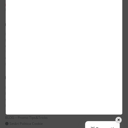
PROGRAM DE LUCRU:
Luni-Vineri / 8:30 - 17:30
CONTUL MEU
Istoric comenzi
Mostre si Conditii Retur Marfa
Cum comanzi
Termen de livrare
Costuri de livrare
Politica de returnare a produselor
UTILE
Despre Noi
Echipa Update Advertising
CSR si Implicare sociala
Branduri partenere
Suport dedicat si Intrebari frecvente
BLOG – Promo Tips&Tricks
✕
Setări Politica Cookie