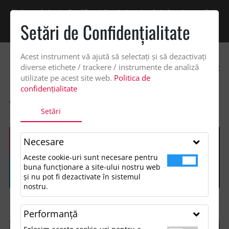
Vindem exclusiv catre firme! Ne puteti contacta pentru oferta de pret personalizata
pe office@updateadv.ro. Pentru comenzile plasate pe site va putem acorda un
Setări de Confidenţialitate
discount suplimentar de 2% -
Cumpără acum!
Acest instrument vă ajută să selectați și să dezactivați
0
diverse etichete / trackere / instrumente de analiză
utilizate pe acest site web.
Politica de
confidențialitate
ACASA
ECHIPA UPDATE ADVERTISING
Setări
Necesare
Aceste cookie-uri sunt necesare pentru
buna funcționare a site-ului nostru web
și nu pot fi dezactivate în sistemul
nostru.
Performanţă