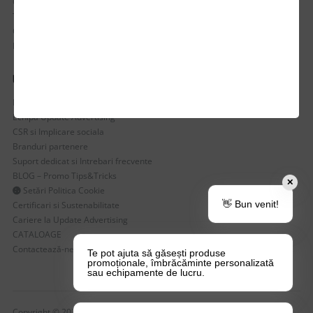
Cum comanzi
Termen de livrare
Costuri de livrare
Politica de returnare a produselor
UTILE
Despre Noi
Echipa Update Advertising
CSR si Implicare sociala
Branduri partenere
Suport dedicat si Intrebari frecvente
BLOG – Promo Tips&Tricks
✕
Setări Politica Cookie
👋 Bun venit!
Certificari si Sustenabilitate
Cariere la Update Advertising
CATALOAGE
Contactează-ne
Te pot ajuta să găsești produse
promoționale, îmbrăcăminte personalizată
sau echipamente de lucru.
Copyright © 2026 Update Advertising SRL. Toate drepturile rezervate!