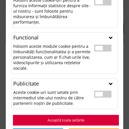
Folosim aceste cookie-uri pentru a
furniza informații statistice despre site-
ul nostru - sunt folosite pentru
măsurarea și îmbunătățirea
performanței.
Functional
Folosim aceste module cookie pentru a
îmbunătăți funcționalitatea și a permite
personalizarea, cum ar fi chat-urile live,
videoclipurile și utilizarea rețelelor
33 DE PROFESIONISTI ORGANIZATI PENTRU
sociale.
PERFORMANTA OPERATIONALA
Publicitate
Echipa Update Advertising este formata din 33 de
Aceste cookie-uri sunt setate prin
specialisti organizati pe departamente functionale,
intermediul site-ului nostru de către
partenerii noștri de publicitate.
fiecare avand un rol clar in livrarea proiectelor de
personalizare pentru clienti B2B.
Acceptă toate setările
Structura interna este construita pentru eficienta,