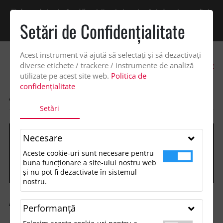
Vindem exclusiv catre firme! Ne puteti contacta pentru oferta de pret personalizata
pe office@updateadv.ro. Pentru comenzile plasate pe site va putem acorda un
Setări de Confidenţialitate
discount suplimentar de 2% -
Cumpără acum!
Acest instrument vă ajută să selectați și să dezactivați
0
diverse etichete / trackere / instrumente de analiză
utilizate pe acest site web.
Politica de
confidențialitate
ACASA
SHOP
LIFESTYLE SI TIMP LIBER
ARTICOLE VACANTA
Setări
Necesare
Aceste cookie-uri sunt necesare pentru
buna funcționare a site-ului nostru web
și nu pot fi dezactivate în sistemul
nostru.
Articole vacanta
Performanţă