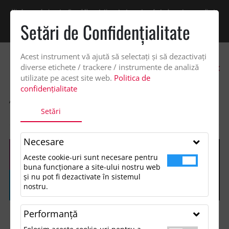
Vindem exclusiv catre firme! Ne puteti contacta pentru oferta de pret personalizata
pe office@updateadv.ro. Pentru comenzile plasate pe site va putem acorda un
Setări de Confidenţialitate
discount suplimentar de 2% -
Cumpără acum!
Acest instrument vă ajută să selectați și să dezactivați
0
diverse etichete / trackere / instrumente de analiză
utilizate pe acest site web.
Politica de
confidențialitate
ACASA
SHOP
LIFESTYLE SI TIMP LIBER
Setări
CRONOMETRU SNOOZE DIN BAMBUS
Necesare
Aceste cookie-uri sunt necesare pentru
buna funcționare a site-ului nostru web
și nu pot fi dezactivate în sistemul
nostru.
Performanţă