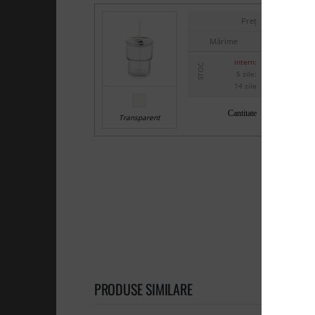
Preț
Mărime
intern:
STOC
5 zile:
14 zile
Cantitate
Transparent
PRODUSE SIMILARE