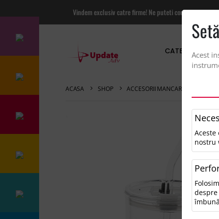
Vindem exclusiv catre firme! Ne puteti contacta pentru
Setă
CATEGORII PRO
Acest in
instrume
ACASA
SHOP
ACCESORII MANCARE SI BAUTUR
Neces
Aceste 
nostru 
Perfo
Folosim
despre 
îmbună