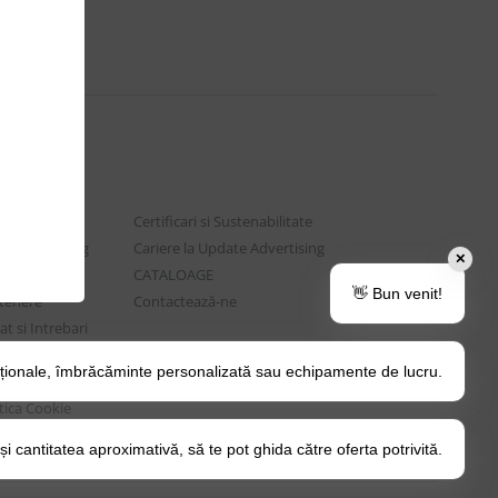
Certificari si Sustenabilitate
e Advertising
Cariere la Update Advertising
✕
are sociala
CATALOAGE
👋 Bun venit!
rtenere
Contactează-ne
t si Intrebari
ționale, îmbrăcăminte personalizată sau echipamente de lucru.
o Tips&Tricks
itica Cookie
 cantitatea aproximativă, să te pot ghida către oferta potrivită.