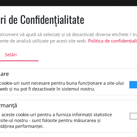
 oferta de pret personalizata pe office@updateadv.ro. Pentru comenzile plasate pe
ri de Confidenţialitate
DUSE
SERVICII PERSONALIZARE
DESPRE NOI
CATALO
strument vă ajută să selectați și să dezactivați diverse etichete / t
nte de analiză utilizate pe acest site web.
Politica de confidențial
Setări
A
PAHAR DE VOIAJ, STICLA, GLASSIP
are
Pahar de voiaj, sticla, Glassip,
cookie-uri sunt necesare pentru buna funcționare a site-ului
Transparent
web și nu pot fi dezactivate în sistemul nostru.
rmanţă
11.23 lei
*Preţul afişat NU include TVA
/buc
 aceste cookie-uri pentru a furniza informații statistice
site-ul nostru - sunt folosite pentru măsurarea și
Pahar de voiaj, din sticla, cu capac de plastic si pa
tățirea performanței.
400 ml.Material 1:SticlaMaterial 2:PlasticDime