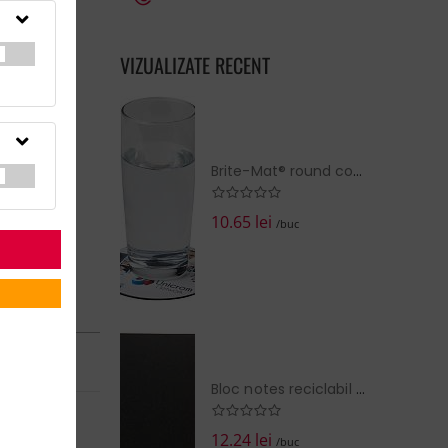
eTara de
VIZUALIZATE RECENT
Brite-Mat® round coaster
10.65 lei
/buc
RN în:
14 zile
la cerere
Bloc notes reciclabil si pix
EZI COŞUL
12.24 lei
/buc