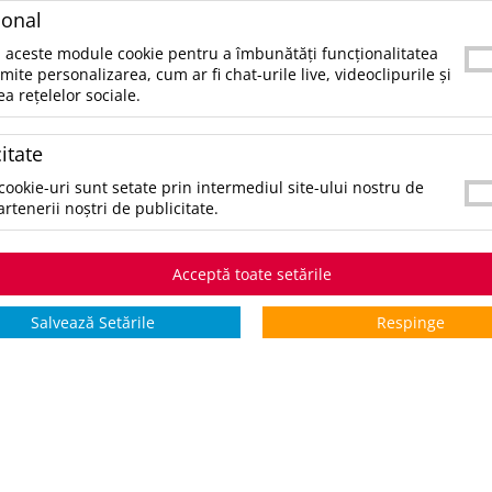
mmCapacitate:400 mlGreutate:366.66667gram
ional
origine:CN
 aceste module cookie pentru a îmbunătăți funcționalitatea
rmite personalizarea, cum ar fi chat-urile live, videoclipurile și
SKU:
UPDAP800099
ea rețelelor sociale.
CATEGORII:
ACCESORII MANCARE SI BAUTURA
itate
CULORI:
cookie-uri sunt setate prin intermediul site-ului nostru de
SELECTAŢI CULOAREA PENTRU A VIZUALIZA STOCUL:
artenerii noștri de publicitate.
*stoc pe toate culorile:
3184
Acceptă toate setările
STOCURI pentru culoarea:
Transparent
Salvează Setările
Respinge
Stoc INTERN
Stoc EXTE
5 zile
0
3184
*zile lucrătoare
COMANDĂ PRODUSUL
V