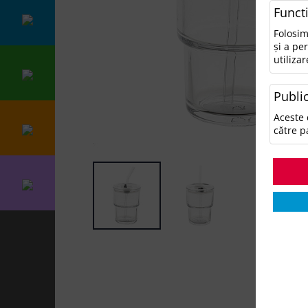
Funct
Folosim
și a pe
utilizar
Public
Aceste 
către p