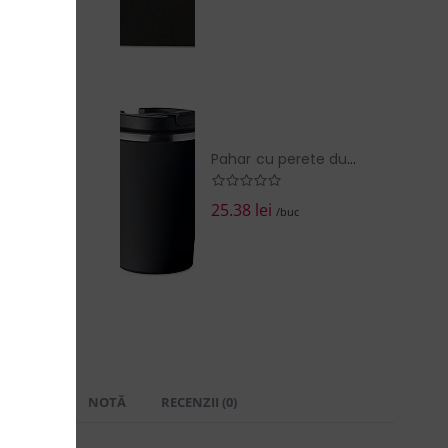
Pahar cu perete dublu 350 ml
25.38 lei
/buc
 LIVRARE
NOTĂ
RECENZII (0)