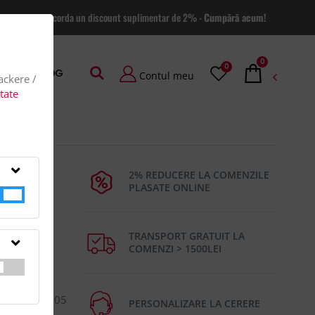
 site va putem acorda un discount suplimentar de 2% -
Cumpără acum!
0
0
AGE
BLOG
Contul meu
rackere /
itate
2% REDUCERE LA COMENZILE
PLASATE ONLINE
TRANSPORT GRATUIT LA
COMENZI > 1500LEI
i de sticla.
nsiune:ø80×105
PERSONALIZARE LA CERERE