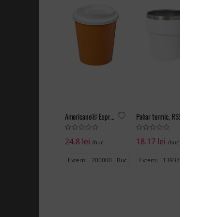
Americano® Espresso 250 ml insulated tumbler
Pahar termic, RSS, Obata
24.8 lei
18.17 lei
18
/buc
/buc
Extern:
200000
Buc
Extern:
13937
Buc
Ex