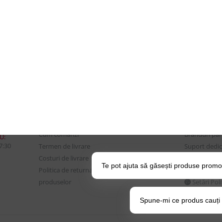
CONTUL MEU
UTILE
Istoric comenzi
Despre Noi
Mostre si Conditii Retur
Echipa Updat
Marfa
CSR si Implic
Cum comanzi
Branduri pa
U:
17:30
Termen de livrare
Suport dedica
Costuri de livrare
frecvente
Te pot ajuta să găsești produse promo
Politica de returnare a
BLOG – Prom
produselor
Setări Pol
Spune-mi ce produs cauți și