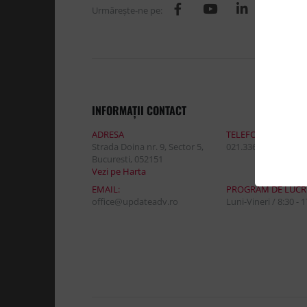
Urmăreşte-ne pe:
INFORMAŢII CONTACT
ADRESA
TELEFON:
Strada Doina nr. 9, Sector 5,
021.336.03.32
Bucuresti, 052151
Vezi pe Harta
EMAIL:
PROGRAM DE LUCR
office@updateadv.ro
Luni-Vineri / 8:30 - 