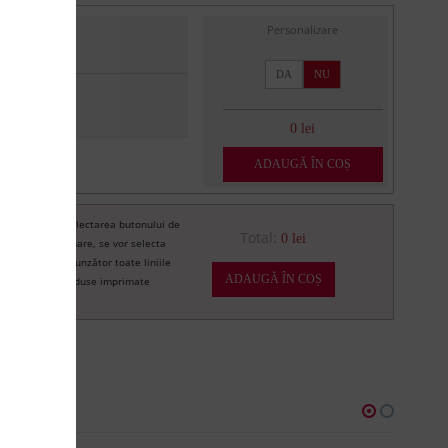
Personalizare
DA
NU
0 lei
ADAUGĂ ÎN COȘ
Prin selectarea butonului de
re
Total:
0 lei
imprimare, se vor selecta
corespunzător toate liniile
ADAUGĂ ÎN COȘ
de produse imprimate
U