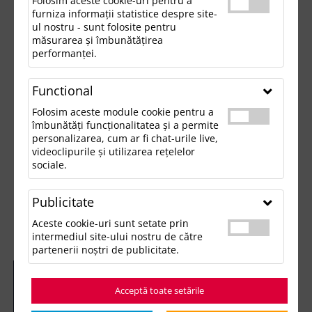
Folosim aceste cookie-uri pentru a
furniza informații statistice despre site-
ul nostru - sunt folosite pentru
măsurarea și îmbunătățirea
performanței.
Functional
Folosim aceste module cookie pentru a
îmbunătăți funcționalitatea și a permite
personalizarea, cum ar fi chat-urile live,
videoclipurile și utilizarea rețelelor
sociale.
Publicitate
Aceste cookie-uri sunt setate prin
intermediul site-ului nostru de către
partenerii noștri de publicitate.
Acceptă toate setările