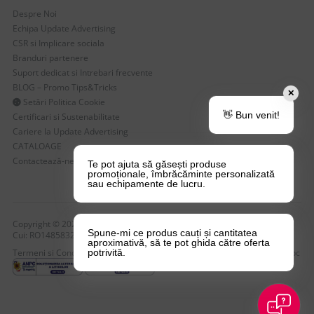
Despre Noi
Echipa Update Advertising
CSR si Implicare sociala
Branduri partenere
Suport dedicat si Intrebari frecvente
BLOG – Promo Tips&Tricks
✕
Setări Politica Cookie
👋 Bun venit!
Certificari si Sustenabilitate
Cariere la Update Advertising
CATALOAGE
Contactează-ne
Te pot ajuta să găsești produse
promoționale, îmbrăcăminte personalizată
sau echipamente de lucru.
Copyright © 2026 Update Advertising SRL. Toate drepturile rezervate!
Spune-mi ce produs cauți și cantitatea
Cui: RO14858323 , nr. Reg: J40/4749/2004
aproximativă, să te pot ghida către oferta
Termeni si Conditii
Politica de Confidentialitate
Politica de Cookie-uri
Anpc
potrivită.