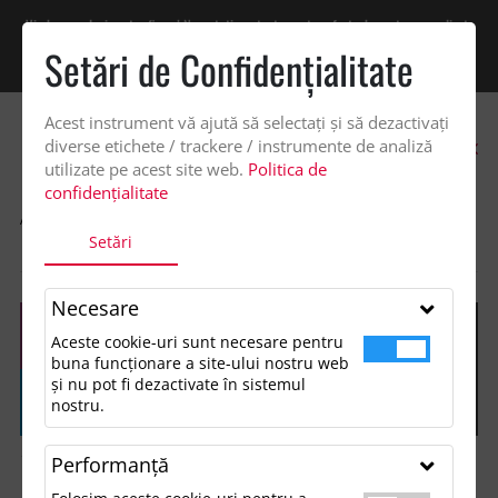
Vindem exclusiv catre firme! Ne puteti contacta pentru oferta de pret personalizata
pe office@updateadv.ro. Pentru comenzile plasate pe site va putem acorda un
Setări de Confidenţialitate
discount suplimentar de 2% -
Cumpără acum!
Acest instrument vă ajută să selectați și să dezactivați
0
diverse etichete / trackere / instrumente de analiză
utilizate pe acest site web.
Politica de
confidențialitate
ACASA
SHOP
GENTI SI VOIAJ
Setări
SACOSA DE CUMPARATURI, DIN BUMBAC RECICLAT, TOTEPEX HUE
Necesare
Aceste cookie-uri sunt necesare pentru
buna funcționare a site-ului nostru web
și nu pot fi dezactivate în sistemul
nostru.
Performanţă