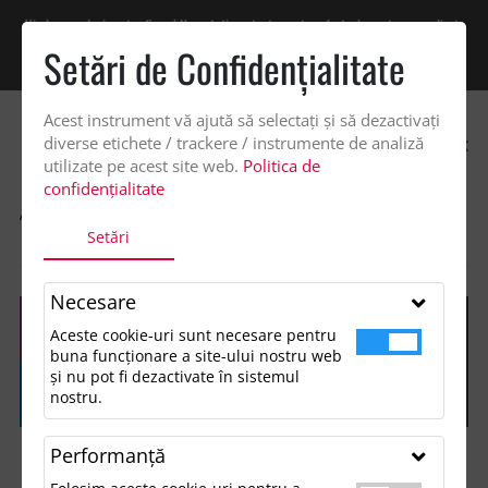
Vindem exclusiv catre firme! Ne puteti contacta pentru oferta de pret personalizata
pe office@updateadv.ro. Pentru comenzile plasate pe site va putem acorda un
Setări de Confidenţialitate
discount suplimentar de 2% -
Cumpără acum!
Acest instrument vă ajută să selectați și să dezactivați
0
diverse etichete / trackere / instrumente de analiză
utilizate pe acest site web.
Politica de
confidențialitate
ACASA
SHOP
ACCESORII MANCARE SI BAUTURA
Setări
SET ACCESORII VIN ÎN CUTIE
Necesare
Aceste cookie-uri sunt necesare pentru
buna funcționare a site-ului nostru web
și nu pot fi dezactivate în sistemul
nostru.
Performanţă