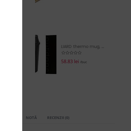
LIARD thermo mug, black
58.83 lei
/buc
 LIVRARE
NOTĂ
RECENZII (0)