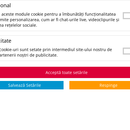
lemn).Dimensiune: 20.5X4.2X2.3CMGreutate: 0
ional
Origine: CN
 aceste module cookie pentru a îmbunătăți funcționalitatea
rmite personalizarea, cum ar fi chat-urile live, videoclipurile și
SKU:
UPDMO9836-40
ea rețelelor sociale.
CATEGORII:
ACCESORII BIROU
itate
CULORI:
cookie-uri sunt setate prin intermediul site-ului nostru de
SELECTAŢI CULOAREA PENTRU A VIZUALIZA STOCUL:
artenerii noștri de publicitate.
*stoc pe toate culorile:
17095
Acceptă toate setările
STOCURI pentru culoarea:
Verde Padure
Salvează Setările
Respinge
Stoc INTERN
Stoc EXTE
5 zile
0
17095
*zile lucrătoare
COMANDĂ PRODUSUL
V