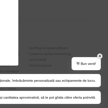
Certificari si Sustenabilitate
e Advertising
Cariere la Update Advertising
✕
are sociala
CATALOAGE
👋 Bun venit!
rtenere
Contactează-ne
t si Intrebari
ționale, îmbrăcăminte personalizată sau echipamente de lucru.
o Tips&Tricks
itica Cookie
 cantitatea aproximativă, să te pot ghida către oferta potrivită.