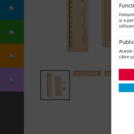
Funct
Folosim
și a pe
utilizar
Public
Aceste 
către p