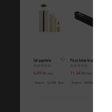
Set papetarie
Pix cu buton in cutie
6.89 lei
11.34 lei
17
/buc
/buc
Extern:
22190
Buc
Extern:
20030
Buc
Ex