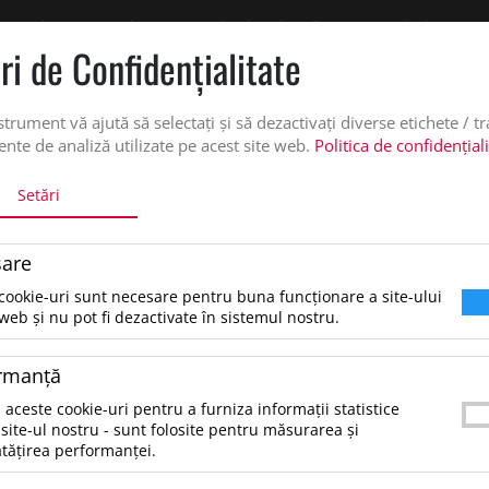
 oferta de pret personalizata pe office@updateadv.ro. Pentru comenzile plasate pe
ri de Confidenţialitate
DUSE
SERVICII PERSONALIZARE
DESPRE NOI
CATALO
strument vă ajută să selectați și să dezactivați diverse etichete / t
nte de analiză utilizate pe acest site web.
Politica de confidențial
Setări
 CREIOANE DE LEMN
are
Set de 12 creioane de lemn,
cookie-uri sunt necesare pentru buna funcționare a site-ului
Verde Padure
web și nu pot fi dezactivate în sistemul nostru.
rmanţă
10.6 lei
*Preţul afişat NU include TVA
/buc
 aceste cookie-uri pentru a furniza informații statistice
site-ul nostru - sunt folosite pentru măsurarea și
Set de 12 piese de creioane. (2 creioane/6 culor
tățirea performanței.
ascutitoare/1 radiera, rigla care este si capacul c