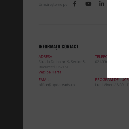
Urmăreşte-ne pe:
INFORMAŢII CONTACT
ADRESA
TELEFON:
Strada Doina nr. 9, Sector 5,
021.336.03.32
Bucuresti, 052151
Vezi pe Harta
EMAIL:
PROGRAM DE LUCR
office@updateadv.ro
Luni-Vineri / 8:30 - 