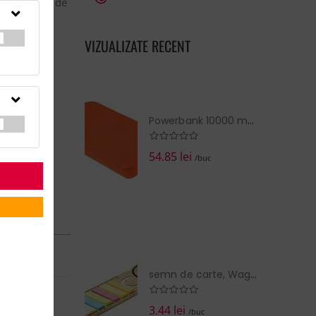
,115KGTara de
VIZUALIZATE RECENT
Powerbank 10000 mAh RABS
54.85 lei
/buc
RN în:
14 zile
la cerere
semn de carte, Wagang
EZI COŞUL
3.44 lei
/buc