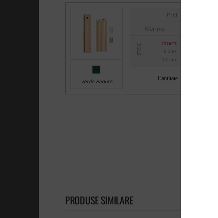
Preț
Mărime
intern:
STOC
5 zile:
14 zile
Cantitate
Verde Padure
PRODUSE SIMILARE