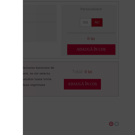
Personalizare
DA
NU
0 lei
ADAUGĂ ÎN COȘ
Prin selectarea butonului de
re
Total:
0 lei
imprimare, se vor selecta
corespunzător toate liniile
ADAUGĂ ÎN COȘ
de produse imprimate
U