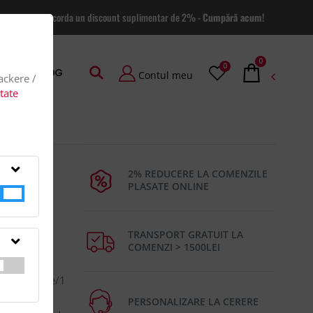
 site va putem acorda un discount suplimentar de 2% -
Cumpără acum!
0
0
AGE
BLOG
Contul meu
rackere /
itate
2% REDUCERE LA COMENZILE
PLASATE ONLINE
TRANSPORT GRATUIT LA
COMENZI > 1500LEI
i de creioane/1
utiei de
PERSONALIZARE LA CERERE