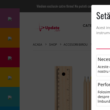
Vindem exclusiv catre firme! Ne puteti contacta pentru
Setă
CATEGORII PRO
Acest in
instrume
ACASA
SHOP
ACCESORII BIROU
SET DE 12
Neces
Aceste 
nostru 
Perfo
Folosim
despre 
îmbună