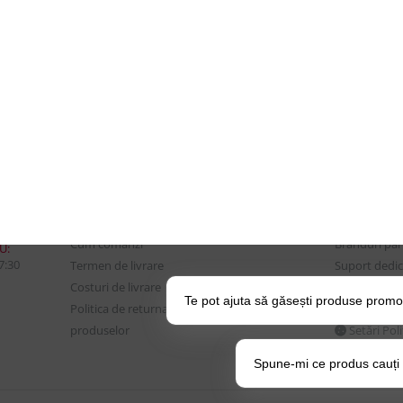
CONTUL MEU
UTILE
Istoric comenzi
Despre Noi
Mostre si Conditii Retur
Echipa Updat
Marfa
CSR si Implic
Cum comanzi
Branduri pa
U:
17:30
Termen de livrare
Suport dedica
Costuri de livrare
frecvente
Te pot ajuta să găsești produse promo
Politica de returnare a
BLOG – Prom
produselor
Setări Pol
Spune-mi ce produs cauți și