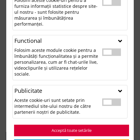
Folosim aceste cookie-uri pentru a
furniza informații statistice despre site-
ul nostru - sunt folosite pentru
măsurarea și îmbunătățirea
performanței.
Functional
Folosim aceste module cookie pentru a
îmbunătăți funcționalitatea și a permite
personalizarea, cum ar fi chat-urile live,
videoclipurile și utilizarea rețelelor
sociale.
Publicitate
Aceste cookie-uri sunt setate prin
intermediul site-ului nostru de către
partenerii noștri de publicitate.
Acceptă toate setările