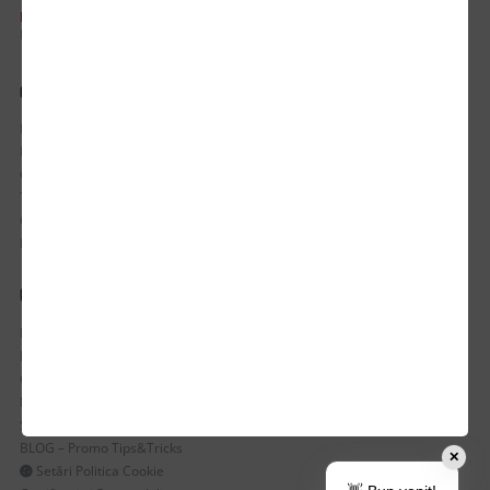
PROGRAM DE LUCRU:
Luni-Vineri / 8:30 - 17:30
CONTUL MEU
Istoric comenzi
Mostre si Conditii Retur Marfa
Cum comanzi
Termen de livrare
Costuri de livrare
Politica de returnare a produselor
UTILE
Despre Noi
Echipa Update Advertising
CSR si Implicare sociala
Branduri partenere
Suport dedicat si Intrebari frecvente
BLOG – Promo Tips&Tricks
✕
Setări Politica Cookie