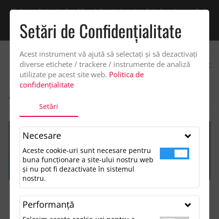
Vindem exclusiv catre firme! Ne puteti contacta pentru oferta de pret personalizata
pe office@updateadv.ro. Pentru comenzile plasate pe site va putem acorda un
Setări de Confidenţialitate
discount suplimentar de 2% -
Cumpără acum!
Acest instrument vă ajută să selectați și să dezactivați
0
diverse etichete / trackere / instrumente de analiză
utilizate pe acest site web.
Politica de
confidențialitate
ACASA
SHOP
UNELTE SI ACCESORII PRACTICE
BRELOC, SMITH
Setări
Necesare
Aceste cookie-uri sunt necesare pentru
buna funcționare a site-ului nostru web
și nu pot fi dezactivate în sistemul
nostru.
Performanţă