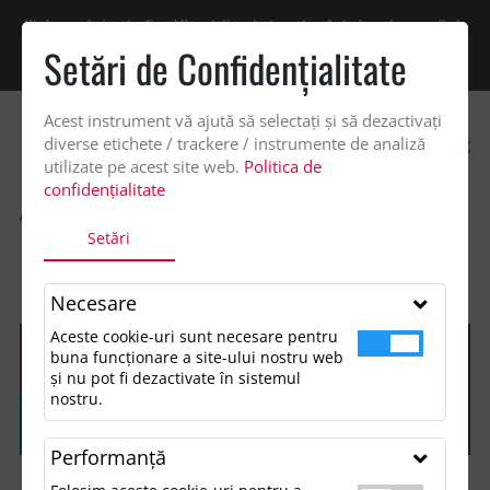
Vindem exclusiv catre firme! Ne puteti contacta pentru oferta de pret personalizata
pe office@updateadv.ro. Pentru comenzile plasate pe site va putem acorda un
Setări de Confidenţialitate
discount suplimentar de 2% -
Cumpără acum!
Acest instrument vă ajută să selectați și să dezactivați
0
diverse etichete / trackere / instrumente de analiză
utilizate pe acest site web.
Politica de
confidențialitate
ACASA
SHOP
ACCESORII BIROU
Setări
CARMEN A5 HARD COVER NOTEBOOK AND BALLPOINT PEN GIFT SET
(BLACK INK)
Necesare
Aceste cookie-uri sunt necesare pentru
buna funcționare a site-ului nostru web
și nu pot fi dezactivate în sistemul
nostru.
Performanţă