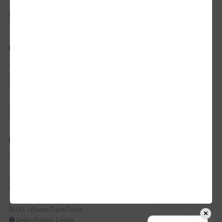
office@updateadv.ro
PROGRAM DE LUCRU:
Luni-Vineri / 8:30 - 17:30
CONTUL MEU
Istoric comenzi
Mostre si Conditii Retur Marfa
Cum comanzi
Termen de livrare
Costuri de livrare
Politica de returnare a produselor
UTILE
Despre Noi
Echipa Update Advertising
CSR si Implicare sociala
Branduri partenere
Suport dedicat si Intrebari frecvente
BLOG – Promo Tips&Tricks
✕
Setări Politica Cookie