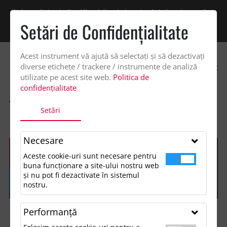
Vindem exclusiv catre firme! Ne puteti contacta pentru oferta de pret personalizata
pe office@updateadv.ro. Pentru comenzile plasate pe site va putem acorda un
Setări de Confidenţialitate
discount suplimentar de 2% -
Cumpără acum!
Acest instrument vă ajută să selectați și să dezactivați
0
diverse etichete / trackere / instrumente de analiză
utilizate pe acest site web.
Politica de
confidențialitate
ACASA
SHOP
ACCESORII BIROU
Setări
RIGLA CU LUPA DE 15 CM, PLASTIC
Necesare
Aceste cookie-uri sunt necesare pentru
buna funcționare a site-ului nostru web
și nu pot fi dezactivate în sistemul
nostru.
Performanţă