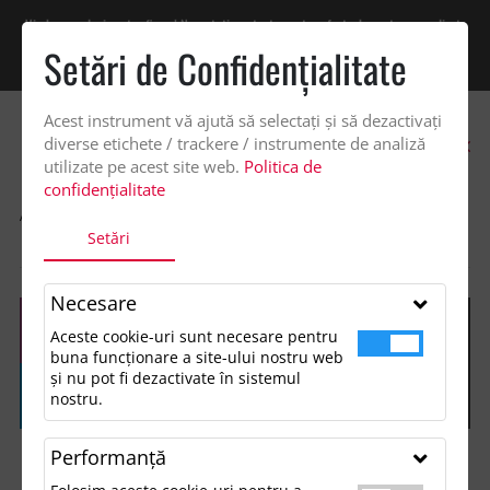
Vindem exclusiv catre firme! Ne puteti contacta pentru oferta de pret personalizata
pe office@updateadv.ro. Pentru comenzile plasate pe site va putem acorda un
Setări de Confidenţialitate
discount suplimentar de 2% -
Cumpără acum!
Acest instrument vă ajută să selectați și să dezactivați
0
diverse etichete / trackere / instrumente de analiză
utilizate pe acest site web.
Politica de
confidențialitate
ACASA
SHOP
ACCESORII BIROU
Setări
SERGE TRANSPARENT BADGE HOLDER
Necesare
Aceste cookie-uri sunt necesare pentru
buna funcționare a site-ului nostru web
și nu pot fi dezactivate în sistemul
nostru.
Performanţă