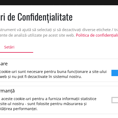
 oferta de pret personalizata pe office@updateadv.ro. Pentru comenzile plasate pe
ri de Confidenţialitate
DUSE
SERVICII PERSONALIZARE
DESPRE NOI
CATALO
strument vă ajută să selectați și să dezactivați diverse etichete / t
nte de analiză utilizate pe acest site web.
Politica de confidențial
Setări
TRICOURI
VENICE PRO
are
VENICE PRO, SMOKE
cookie-uri sunt necesare pentru buna funcționare a site-ului
web și nu pot fi dezactivate în sistemul nostru.
46.37 lei
*Preţul afişat NU include TVA
/buc
rmanţă
POLO SHIRTS PIQUET 210G/M2 52%RECYCLED
 aceste cookie-uri pentru a furniza informații statistice
52% POLYESTER - RECYCLED + 48% bumbac
site-ul nostru - sunt folosite pentru măsurarea și
tățirea performanței.
SKU:
UPDS00242P05713007XXS