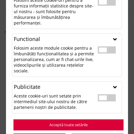
Folosim aceste cookie-uri pentru a
furniza informații statistice despre site-
ul nostru - sunt folosite pentru
FILTREAZĂ
măsurarea și îmbunătățirea
performanței.
Nu sunt rezultate conform căutării dvs
Functional
Folosim aceste module cookie pentru a
îmbunătăți funcționalitatea și a permite
STICLE DIN PLASTIC PERSONALIZATE
personalizarea, cum ar fi chat-urile live,
videoclipurile și utilizarea rețelelor
PENTRU COMPANII
sociale.
Solutii practice pentru evenimente si activitati dinamice
Publicitate
Categoria Sticle din Plastic de la Update Advertising include sticle
Aceste cookie-uri sunt setate prin
personalizate usoare si rezistente, potrivite pentru campanii
intermediul site-ului nostru de către
promotionale, evenimente sportive, festivaluri sau activari de
partenerii noștri de publicitate.
brand. Datorita greutatii reduse si costului optim pentru volume
mari, sticlele din plastic sunt usor de distribuit si eficiente in
campanii cu acoperire extinsa.
Acceptă toate setările
Aceste produse sunt adaptate utilizarii frecvente si pot fi integrate
in kituri promotionale, pachete pentru participanti sau evenimente