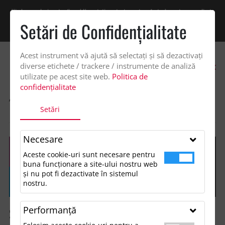
Vindem exclusiv catre firme! Ne puteti contacta pentru oferta de pret personalizata
pe office@updateadv.ro. Pentru comenzile plasate pe site va putem acorda un
Setări de Confidenţialitate
discount suplimentar de 2% -
Cumpără acum!
Acest instrument vă ajută să selectați și să dezactivați
0
diverse etichete / trackere / instrumente de analiză
utilizate pe acest site web.
Politica de
confidențialitate
ACASA
SHOP
ACCESORII MANCARE SI BAUTURA
STICLE
Setări
STICLE DIN PLASTIC
Necesare
Aceste cookie-uri sunt necesare pentru
buna funcționare a site-ului nostru web
și nu pot fi dezactivate în sistemul
nostru.
Performanţă
Sticle din plastic