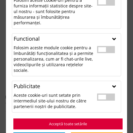
Folosim aceste cookie-uri pentru a
furniza informații statistice despre site-
ul nostru - sunt folosite pentru
FILTREAZĂ
măsurarea și îmbunătățirea
performanței.
Functional
Folosim aceste module cookie pentru a
îmbunătăți funcționalitatea și a permite
personalizarea, cum ar fi chat-urile live,
videoclipurile și utilizarea rețelelor
sociale.
Publicitate
Aceste cookie-uri sunt setate prin
Ursulet din plus cu tricou
Breloc cu ursulet
intermediul site-ului nostru de către
partenerii noștri de publicitate.
19.55 lei
10.7 lei
/buc
/buc
Stoc intern:
2
Buc
Extern:
44269
Buc
Acceptă toate setările
Extern:
140171
Buc