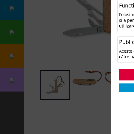
Funct
Folosim
și a pe
utilizar
Public
Aceste 
către p