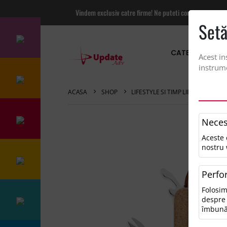
Vindem exclusiv catre firme! Ne puteti contacta pentru
Setă
CATEGORII PRO
Acest in
instrume
ACASA
SHOP
LIFESTYLE SI TIMP LIBER
BRIC
Neces
Aceste 
nostru 
Perfo
Folosim
despre 
îmbună