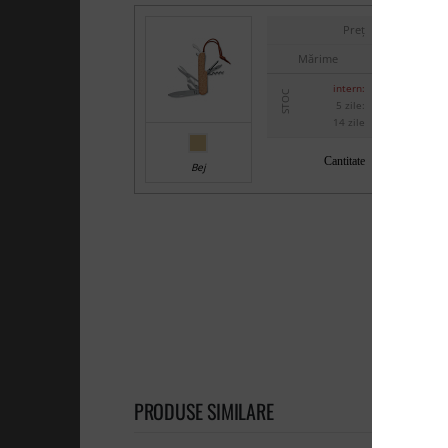
Preț
Mărime
intern:
STOC
5 zile:
14 zile
Cantitate
Bej
PRODUSE SIMILARE