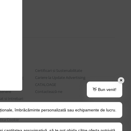
Certificari si Sustenabilitate
e Advertising
Cariere la Update Advertising
✕
are sociala
CATALOAGE
👋 Bun venit!
rtenere
Contactează-ne
t si Intrebari
ționale, îmbrăcăminte personalizată sau echipamente de lucru.
o Tips&Tricks
itica Cookie
 cantitatea aproximativă, să te pot ghida către oferta potrivită.