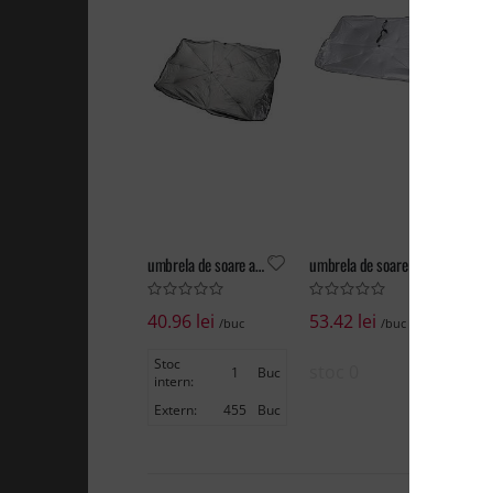
umbrela de soare auto, Ridella
umbrela de soare pentru masina, Neviax
par
40.96 lei
53.42 lei
11
/buc
/buc
Stoc
stoc 0
st
1
Buc
intern:
Extern:
455
Buc