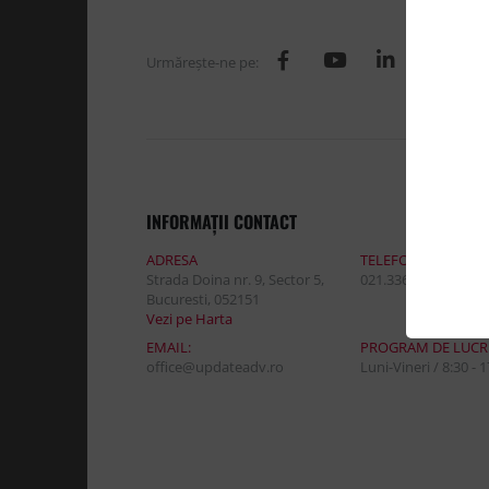
Urmăreşte-ne pe:
INFORMAŢII CONTACT
ADRESA
TELEFON:
Strada Doina nr. 9, Sector 5,
021.336.03.32
Bucuresti, 052151
Vezi pe Harta
EMAIL:
PROGRAM DE LUCR
office@updateadv.ro
Luni-Vineri / 8:30 - 