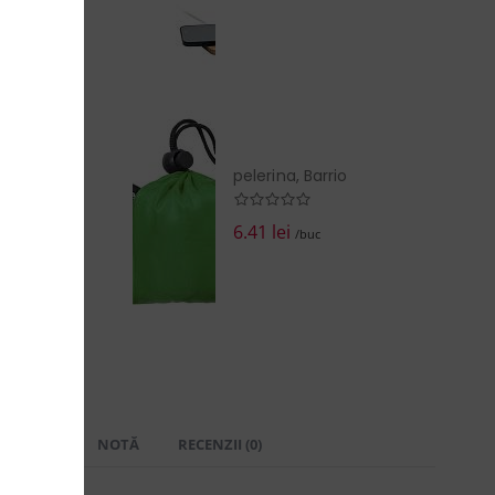
pelerina, Barrio
6.41 lei
/buc
 LIVRARE
NOTĂ
RECENZII (0)