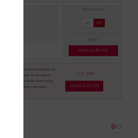
Personalizare
DA
NU
0 lei
ADAUGĂ ÎN COȘ
Prin selectarea butonului de
re
Total:
0 lei
imprimare, se vor selecta
corespunzător toate liniile
ADAUGĂ ÎN COȘ
de produse imprimate
U