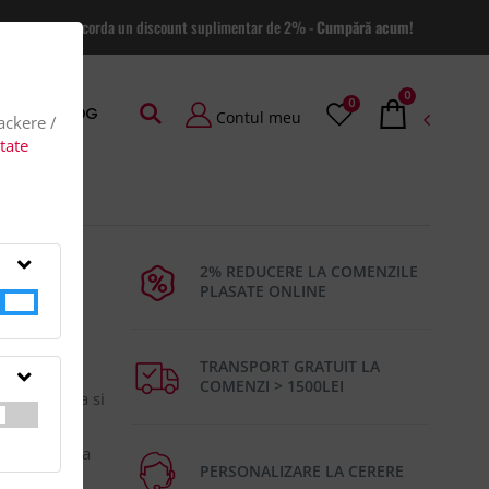
 site va putem acorda un discount suplimentar de 2% -
Cumpără acum!
0
0
AGE
BLOG
Contul meu
rackere /
itate
2% REDUCERE LA COMENZILE
PLASATE ONLINE
TRANSPORT GRATUIT LA
COMENZI > 1500LEI
ac din pluta si
t, foarfeca,
 de vin. Pluta
PERSONALIZARE LA CERERE