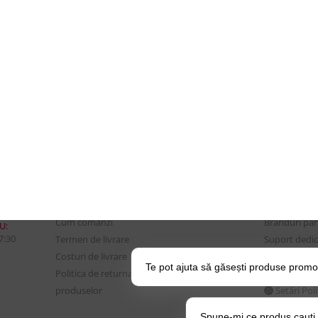
CONTUL MEU
UTILE
Istoric comenzi
Despre Noi
Mostre si Conditii Retur
Echipa Updat
Marfa
CSR si Implic
Cum comanzi
Branduri pa
U:
17:30
Termen de livrare
Suport dedica
Costuri de livrare
frecvente
Te pot ajuta să găsești produse promo
Politica de returnare a
BLOG – Prom
produselor
Setări Pol
Spune-mi ce produs cauți și