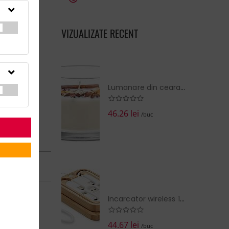
VIZUALIZATE RECENT
Lumanare din ceara pe baza de p
46.26 lei
/buc
 în:
14 zile
la cerere
Incarcator wireless 15W din bam
EZI COŞUL
44.67 lei
/buc