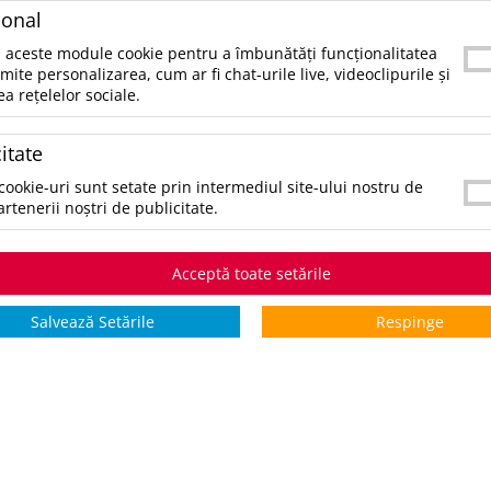
ional
SKU:
UPDMO6957-13
 aceste module cookie pentru a îmbunătăți funcționalitatea
CATEGORII:
LIFESTYLE SI TIMP LIBER
rmite personalizarea, cum ar fi chat-urile live, videoclipurile și
ea rețelelor sociale.
CULORI:
SELECTAŢI CULOAREA PENTRU A VIZUALIZA STOCUL:
itate
*stoc pe toate culorile:
0
cookie-uri sunt setate prin intermediul site-ului nostru de
artenerii noștri de publicitate.
STOCURI pentru culoarea:
Bej
Acceptă toate setările
Stoc INTERN
Stoc EXTERN
5 zile
Salvează Setările
Respinge
0
la cerere
*zile lucrătoare
COMANDĂ PRODUSUL
V