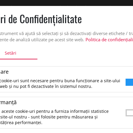
 oferta de pret personalizata pe office@updateadv.ro. Pentru comenzile plasate pe
ri de Confidenţialitate
DUSE
SERVICII PERSONALIZARE
DESPRE NOI
CATALO
strument vă ajută să selectați și să dezactivați diverse etichete / t
nte de analiză utilizate pe acest site web.
Politica de confidențial
Setări
EAG CU INSERTII PLUTA
are
Briceag cu insertii pluta, Bej
cookie-uri sunt necesare pentru buna funcționare a site-ului
web și nu pot fi dezactivate în sistemul nostru.
8.53 lei
*Preţul afişat NU include TVA
/buc
rmanţă
Briceag multifunctional din otel inoxidabil cu cap
 aceste cookie-uri pentru a furniza informații statistice
cordon PU. 7 functii. Include 2 desfacatoare, cuti
site-ul nostru - sunt folosite pentru măsurarea și
tățirea performanței.
surubelnita cu varfuri Philips, pila si deschizator
este...