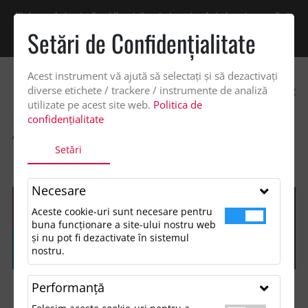
Vindem exclusiv catre firme! Ne puteti contacta pentru oferta de pret personalizata
pe office@updateadv.ro. Pentru comenzile plasate pe site va putem acorda un
Setări de Confidenţialitate
discount suplimentar de 2% -
Cumpără acum!
Acest instrument vă ajută să selectați și să dezactivați
0
diverse etichete / trackere / instrumente de analiză
utilizate pe acest site web.
Politica de
confidențialitate
ACASA
SHOP
OCAZII ȘI EVENIMENTE TEMATICE
Setări
CACIULA TRICOTATA DE CRACIUN LE
Necesare
Aceste cookie-uri sunt necesare pentru
buna funcționare a site-ului nostru web
și nu pot fi dezactivate în sistemul
nostru.
Performanţă