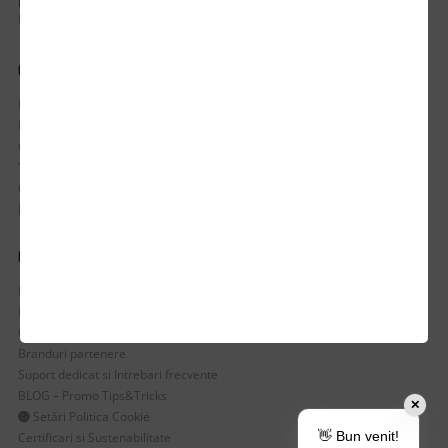
PROGRAM DE LUCRU:
Luni-Vineri / 8:30 - 17:30
CONTUL MEU
Istoric comenzi
Mostre si Conditii Retur Marfa
Cum comanzi
Termen de livrare
Costuri de livrare
Politica de returnare a produselor
UTILE
Despre Noi
Echipa Update Advertising
CSR si Implicare sociala
Branduri partenere
Suport dedicat si Intrebari frecvente
BLOG – Promo Tips&Tricks
✕
Setări Politica Cookie
👋 Bun venit!
Certificari si Sustenabilitate