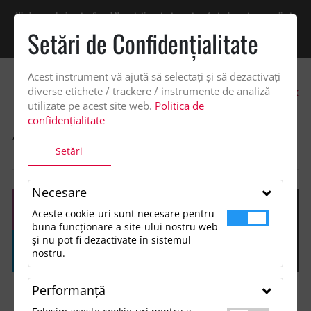
Vindem exclusiv catre firme! Ne puteti contacta pentru oferta de pret personalizata
pe office@updateadv.ro. Pentru comenzile plasate pe site va putem acorda un
Setări de Confidenţialitate
discount suplimentar de 2% -
Cumpără acum!
Acest instrument vă ajută să selectați și să dezactivați
0
diverse etichete / trackere / instrumente de analiză
utilizate pe acest site web.
Politica de
confidențialitate
ACASA
SHOP
ACCESORII MANCARE SI BAUTURA
Setări
CANA DIN STICLA RECICLATA, STROBBA
Necesare
Aceste cookie-uri sunt necesare pentru
buna funcționare a site-ului nostru web
și nu pot fi dezactivate în sistemul
nostru.
Performanţă