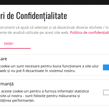
 oferta de pret personalizata pe office@updateadv.ro. Pentru comenzile plasate pe
ri de Confidenţialitate
DUSE
SERVICII PERSONALIZARE
DESPRE NOI
CATALO
strument vă ajută să selectați și să dezactivați diverse etichete / t
nte de analiză utilizate pe acest site web.
Politica de confidențial
Setări
are
cookie-uri sunt necesare pentru buna funcționare a site-ului
MATII CLARE PRIVIND TRANSPORTUL SI CONDITII
web și nu pot fi dezactivate în sistemul nostru.
curier rapid, in conditii de siguranta si cu notificare prealabila pr
rmanţă
 aceste cookie-uri pentru a furniza informații statistice
zile care depasesc valoarea de 1500 lei, TVA inclus.
site-ul nostru - sunt folosite pentru măsurarea și
tățirea performanței.
e 1500 lei, TVA inclus, costul transportului este suportat de catre