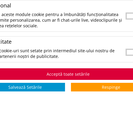
ional
 aceste module cookie pentru a îmbunătăți funcționalitatea
ivrarilor speciale, pot exista conditii logistice diferite, care vor f
rmite personalizarea, cum ar fi chat-urile live, videoclipurile și
ea rețelelor sociale.
itate
cookie-uri sunt setate prin intermediul site-ului nostru de
artenerii noștri de publicitate.
Acceptă toate setările
Salvează Setările
Respinge
CONTUL MEU
UTILE
Istoric comenzi
Despre Noi