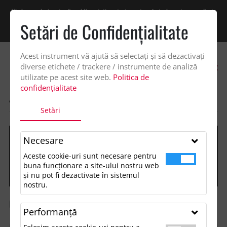
Vindem exclusiv catre firme! Ne puteti contacta pentru oferta de pret personalizata
pe office@updateadv.ro. Pentru comenzile plasate pe site va putem acorda un
Setări de Confidenţialitate
discount suplimentar de 2% -
Cumpără acum!
Acest instrument vă ajută să selectați și să dezactivați
0
diverse etichete / trackere / instrumente de analiză
utilizate pe acest site web.
Politica de
confidențialitate
ACASA
SHOP
ACCESORII TECH SI GADGETURI
CASTI
Setări
Necesare
Aceste cookie-uri sunt necesare pentru
buna funcționare a site-ului nostru web
și nu pot fi dezactivate în sistemul
nostru.
Casti
Performanţă