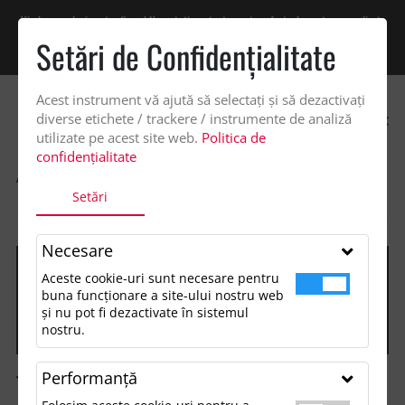
Vindem exclusiv catre firme! Ne puteti contacta pentru oferta de pret personalizata
pe office@updateadv.ro. Pentru comenzile plasate pe site va putem acorda un
Setări de Confidenţialitate
discount suplimentar de 2% -
Cumpără acum!
Acest instrument vă ajută să selectați și să dezactivați
0
diverse etichete / trackere / instrumente de analiză
utilizate pe acest site web.
Politica de
confidențialitate
ACASA
SHOP
IMBRACAMINTE SI ACCESORII
Setări
IMBRACAMINTE COPII
TRICOURI POLO COPII
Necesare
Aceste cookie-uri sunt necesare pentru
buna funcționare a site-ului nostru web
și nu pot fi dezactivate în sistemul
nostru.
Performanţă
Tricouri polo copii