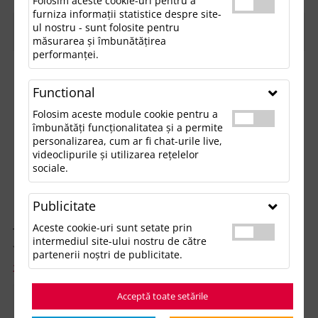
Folosim aceste cookie-uri pentru a
furniza informații statistice despre site-
ul nostru - sunt folosite pentru
FILTREAZĂ
măsurarea și îmbunătățirea
performanței.
Functional
Folosim aceste module cookie pentru a
îmbunătăți funcționalitatea și a permite
personalizarea, cum ar fi chat-urile live,
videoclipurile și utilizarea rețelelor
sociale.
Publicitate
Aceste cookie-uri sunt setate prin
Tricou polo copii SUMMER II KIDS 170 g/mp
intermediul site-ului nostru de către
partenerii noștri de publicitate.
29.15 lei
/buc
Stoc intern:
91
Buc
Acceptă toate setările
Extern:
32735
Buc