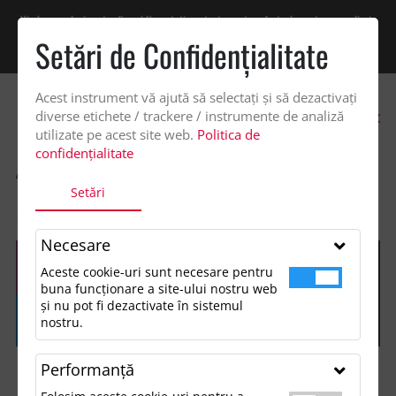
Vindem exclusiv catre firme! Ne puteti contacta pentru oferta de pret personalizata
pe office@updateadv.ro. Pentru comenzile plasate pe site va putem acorda un
Setări de Confidenţialitate
discount suplimentar de 2% -
Cumpără acum!
Acest instrument vă ajută să selectați și să dezactivați
0
diverse etichete / trackere / instrumente de analiză
utilizate pe acest site web.
Politica de
confidențialitate
ACASA
SHOP
ACCESORII MANCARE SI BAUTURA
Setări
CUTITUL BUCATARULUI
Necesare
Aceste cookie-uri sunt necesare pentru
buna funcționare a site-ului nostru web
și nu pot fi dezactivate în sistemul
nostru.
Performanţă