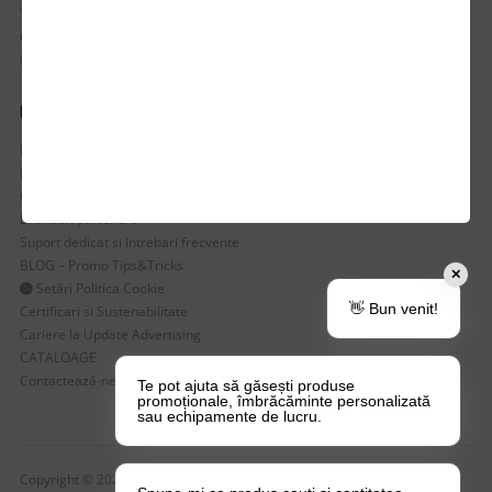
Termen de livrare
Costuri de livrare
Politica de returnare a produselor
UTILE
Despre Noi
Echipa Update Advertising
CSR si Implicare sociala
Branduri partenere
Suport dedicat si Intrebari frecvente
BLOG – Promo Tips&Tricks
✕
Setări Politica Cookie
👋 Bun venit!
Certificari si Sustenabilitate
Cariere la Update Advertising
CATALOAGE
Contactează-ne
Te pot ajuta să găsești produse
promoționale, îmbrăcăminte personalizată
sau echipamente de lucru.
Copyright © 2026 Update Advertising SRL. Toate drepturile rezervate!