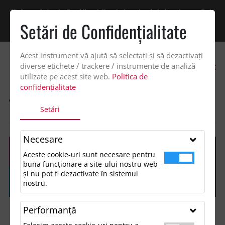
Vindem exclusiv catre firme! Ne puteti contacta pentru oferta de pret personalizata
pe office@updateadv.ro. Pentru comenzile plasate pe site va putem acorda un
Setări de Confidenţialitate
discount suplimentar de 2% -
Cumpără acum!
Acest instrument vă ajută să selectați și să dezactivați
0
diverse etichete / trackere / instrumente de analiză
utilizate pe acest site web.
Politica de
confidențialitate
ACASA
SHOP
GENTI SI VOIAJ
Setări
GEANTA DE ACCESORII RECICLATA CASE LOGIC INVIGO
Necesare
Aceste cookie-uri sunt necesare pentru
buna funcționare a site-ului nostru web
și nu pot fi dezactivate în sistemul
nostru.
Performanţă