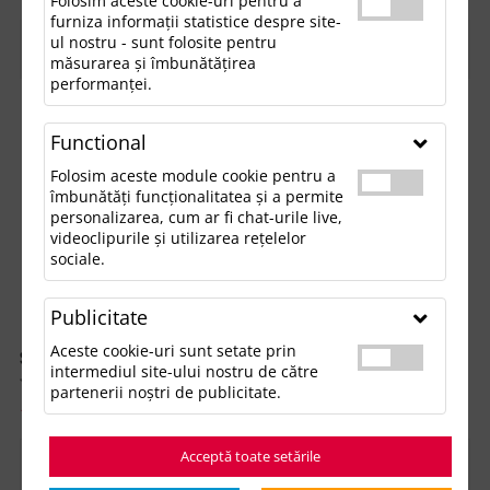
Folosim aceste cookie-uri pentru a
furniza informații statistice despre site-
ul nostru - sunt folosite pentru
FILTREAZĂ
măsurarea și îmbunătățirea
performanței.
Functional
Folosim aceste module cookie pentru a
îmbunătăți funcționalitatea și a permite
personalizarea, cum ar fi chat-urile live,
videoclipurile și utilizarea rețelelor
sociale.
Publicitate
Aceste cookie-uri sunt setate prin
Sapca BUFFALO
Sapca 5 paneluri LONG BEACH
intermediul site-ului nostru de către
partenerii noștri de publicitate.
10.65 lei
10.65 lei
/buc
/buc
Stoc intern:
124
Buc
Stoc intern:
2104
Buc
Acceptă toate setările
Extern:
982826
Buc
Extern:
1103861
Buc