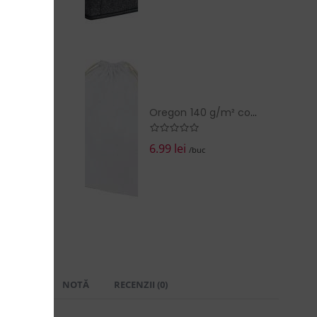
Oregon 140 g/m² cotton drawstring bag 5L
6.99 lei
/buc
 LIVRARE
NOTĂ
RECENZII (0)