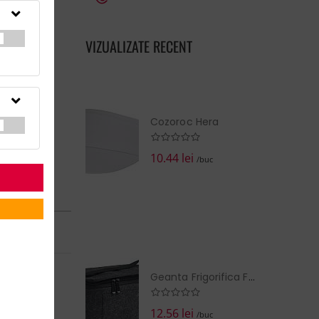
VIZUALIZATE RECENT
Cozoroc Hera
10.44 lei
/buc
N în:
14 zile
4814
Geanta Frigorifica Fetru RPET
EZI COŞUL
12.56 lei
/buc