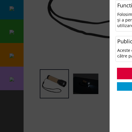
Funct
Folosim
și a pe
utilizar
Public
Aceste 
către p