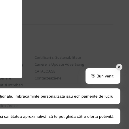
Certificari si Sustenabilitate
e Advertising
Cariere la Update Advertising
✕
are sociala
CATALOAGE
👋 Bun venit!
rtenere
Contactează-ne
t si Intrebari
ționale, îmbrăcăminte personalizată sau echipamente de lucru.
o Tips&Tricks
itica Cookie
 cantitatea aproximativă, să te pot ghida către oferta potrivită.