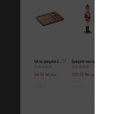
Set cu spargator de nuci
Spargator nuci mare din lemn
54.32 lei
100.22 lei
31
/buc
/buc
stoc 0
stoc 0
st