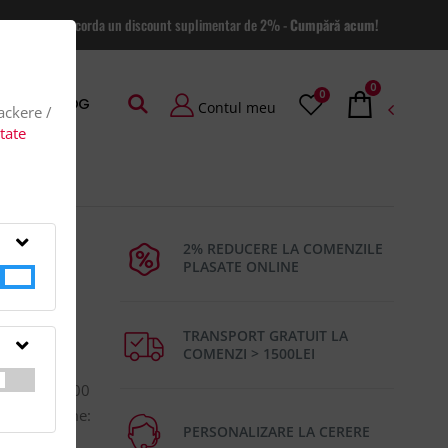
 site va putem acorda un discount suplimentar de 2% -
Cumpără acum!
0
0
AGE
BLOG
Contul meu
rackere /
itate
2% REDUCERE LA COMENZILE
PLASATE ONLINE
TRANSPORT GRATUIT LA
COMENZI > 1500LEI
maner din
ulator de 300
siune/Marime:
PERSONALIZARE LA CERERE