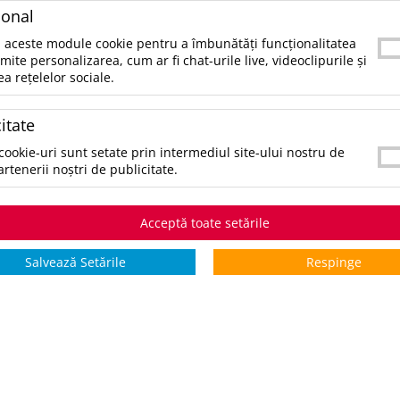
ional
SKU:
UPD9518213
 aceste module cookie pentru a îmbunătăți funcționalitatea
CATEGORII:
FĂRĂ CATEGORIE
rmite personalizarea, cum ar fi chat-urile live, videoclipurile și
ea rețelelor sociale.
CULORI:
SELECTAŢI CULOAREA PENTRU A VIZUALIZA STOCUL:
itate
*stoc pe toate culorile:
4814
cookie-uri sunt setate prin intermediul site-ului nostru de
artenerii noștri de publicitate.
STOCURI pentru culoarea:
Bej
Acceptă toate setările
Stoc INTERN
Stoc EXTER
5 zile
Salvează Setările
Respinge
0
la cerere
*zile lucrătoare
COMANDĂ PRODUSUL
V