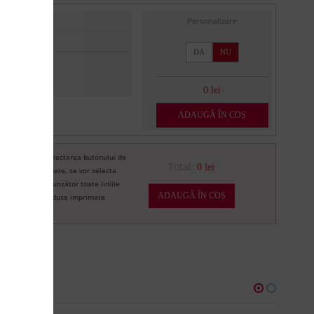
Personalizare
DA
NU
0 lei
ADAUGĂ ÎN COȘ
Prin selectarea butonului de
re
Total:
0 lei
imprimare, se vor selecta
corespunzător toate liniile
ADAUGĂ ÎN COȘ
de produse imprimate
U