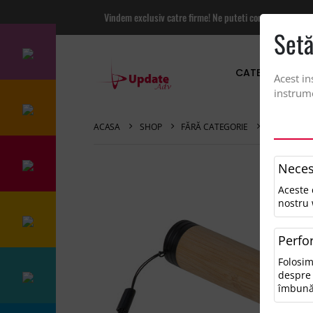
Vindem exclusiv catre firme! Ne puteti contacta pentru
Setă
CATEGORII PRO
Acest in
instrume
ACASA
SHOP
FĂRĂ CATEGORIE
LANTERNA 
Neces
Aceste 
nostru 
Perfo
Folosim
despre 
îmbună