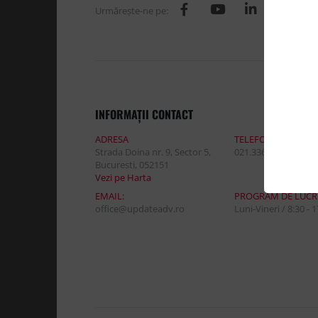
Urmăreşte-ne pe:
INFORMAŢII CONTACT
ADRESA
TELEFON:
Strada Doina nr. 9, Sector 5,
021.336.03.32
Bucuresti, 052151
Vezi pe Harta
EMAIL:
PROGRAM DE LUCR
office@updateadv.ro
Luni-Vineri / 8:30 - 