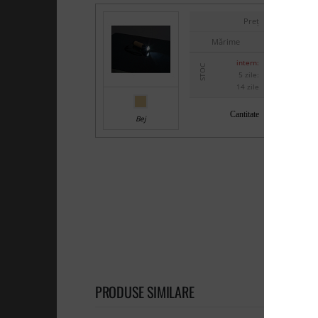
Preț
Mărime
intern:
STOC
5 zile:
14 zile
Cantitate
Bej
PRODUSE SIMILARE