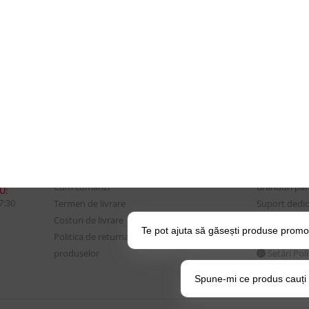
CONTUL MEU
UTILE
Istoric comenzi
Despre Noi
Mostre si Conditii Retur
Echipa Updat
Marfa
CSR si Implic
Cum comanzi
Branduri pa
U:
17:30
Termen de livrare
Suport dedica
Costuri de livrare
frecvente
Te pot ajuta să găsești produse promo
Politica de returnare a
BLOG – Prom
produselor
Setări Pol
Spune-mi ce produs cauți și