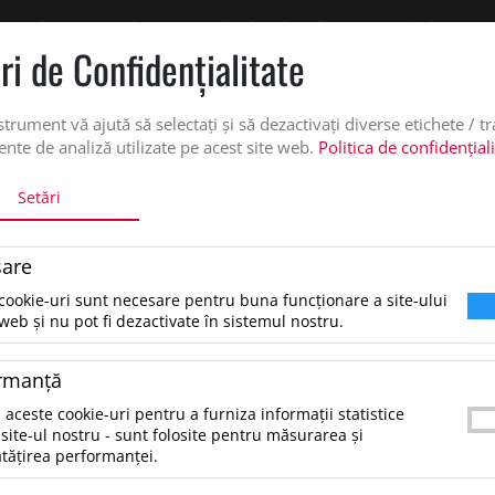
 oferta de pret personalizata pe office@updateadv.ro. Pentru comenzile plasate pe
ri de Confidenţialitate
DUSE
SERVICII PERSONALIZARE
DESPRE NOI
CATALO
strument vă ajută să selectați și să dezactivați diverse etichete / t
nte de analiză utilizate pe acest site web.
Politica de confidențial
Setări
DIN BAMBUS
are
Lanterna din bambus, Bej
cookie-uri sunt necesare pentru buna funcționare a site-ului
web și nu pot fi dezactivate în sistemul nostru.
27.29 lei
*Preţul afişat NU include TVA
/buc
rmanţă
Lanterna reincarcabila din aluminiu reciclat cu 
 aceste cookie-uri pentru a furniza informații statistice
bambus, cu luminozitate de 400 lumeni si acum
site-ul nostru - sunt folosite pentru măsurarea și
tățirea performanței.
mAh. Include cablu de incarcare de tip C.Dimen
ø 3,3 x 11,5...