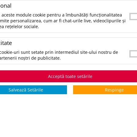
ional
 aceste module cookie pentru a îmbunătăți funcționalitatea
rmite personalizarea, cum ar fi chat-urile live, videoclipurile și
ea rețelelor sociale.
itate
cookie-uri sunt setate prin intermediul site-ului nostru de
artenerii noștri de publicitate.
Acceptă toate setările
Salvează Setările
Respinge