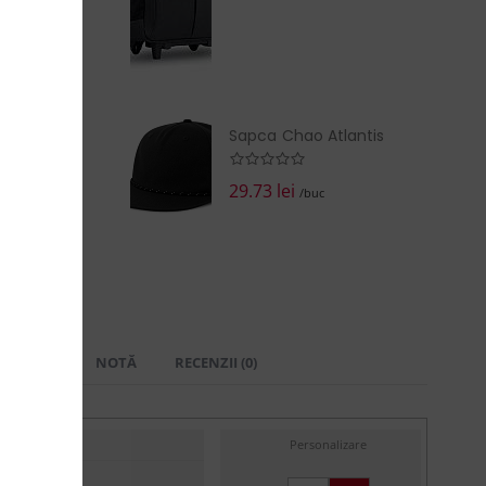
Sapca Chao Atlantis
29.73 lei
/buc
 LIVRARE
NOTĂ
RECENZII (0)
Personalizare