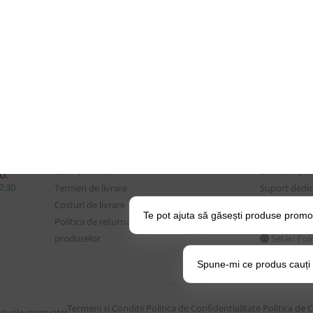
CONTUL MEU
UTILE
Istoric comenzi
Despre Noi
Mostre si Conditii Retur
Echipa Updat
Marfa
CSR si Implic
Cum comanzi
Branduri pa
U:
17:30
Termen de livrare
Suport dedica
Costuri de livrare
frecvente
Te pot ajuta să găsești produse promo
Politica de returnare a
BLOG – Prom
produselor
Setări Pol
Spune-mi ce produs cauți și
Termeni si Conditii
Politica de Confidentialitate
Politica de 
urile rezervate!