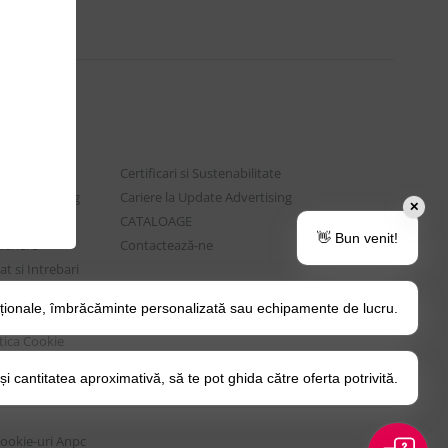
Certificari si Sustenabilitate
e Advertising
Cariere la Update Advertising
✕
are sociala
CATALOAGE
👋 Bun venit!
rtenere
Contactează-ne
t si Intrebari
ționale, îmbrăcăminte personalizată sau echipamente de lucru.
o Tips&Tricks
itica Cookie
 cantitatea aproximativă, să te pot ghida către oferta potrivită.
Cookie-uri
Anpc