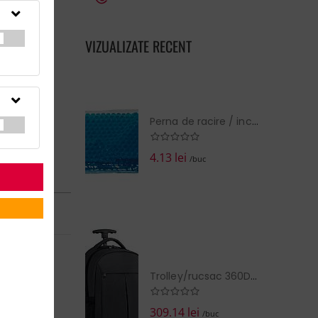
VIZUALIZATE RECENT
Perna de racire / incalzire
4.13 lei
/buc
RN în:
14 zile
la cerere
EZI COŞUL
Trolley/rucsac 360D 2 nuante
309.14 lei
/buc