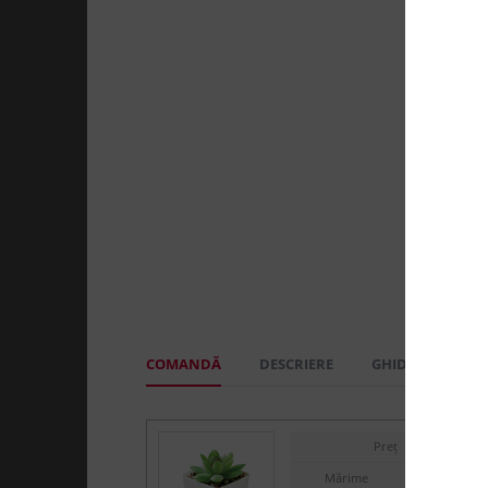
COMANDĂ
DESCRIERE
GHID MĂRIMI
Preț
Mărime