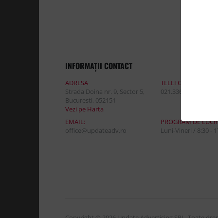
INFORMAŢII CONTACT
ADRESA
TELEFON:
Strada Doina nr. 9, Sector 5,
021.336.03.32
Bucuresti, 052151
Vezi pe Harta
EMAIL:
PROGRAM DE LUCR
office@updateadv.ro
Luni-Vineri / 8:30 - 
Copyright © 2026 Update Advertising SRL. Toate drept