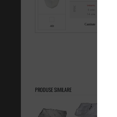
intern:
STOC
5 zile:
14 zile
Cantitate
Alb
PRODUSE SIMILARE