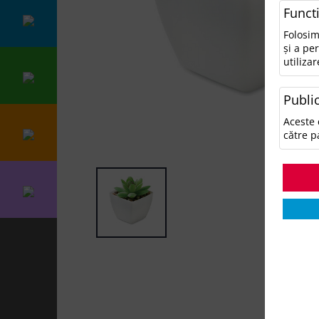
Funct
Folosim
și a pe
utilizar
Public
Aceste 
către p