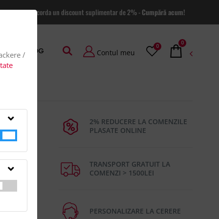
 site va putem acorda un discount suplimentar de 2% -
Cumpără acum!
0
0
AGE
BLOG
Contul meu
rackere /
itate
2% REDUCERE LA COMENZILE
PLASATE ONLINE
TRANSPORT GRATUIT LA
COMENZI > 1500LEI
petalum
ate:
PERSONALIZARE LA CERERE