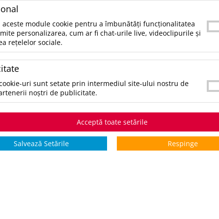
SKU:
UPDMO2854-06
ional
CATEGORII:
LIFESTYLE SI TIMP LIBER
 aceste module cookie pentru a îmbunătăți funcționalitatea
rmite personalizarea, cum ar fi chat-urile live, videoclipurile și
ea rețelelor sociale.
CULORI:
SELECTAŢI CULOAREA PENTRU A VIZUALIZA STOCUL:
*stoc pe toate culorile:
4761
itate
cookie-uri sunt setate prin intermediul site-ului nostru de
artenerii noștri de publicitate.
STOCURI pentru culoarea:
Alb
Stoc INTERN
Stoc EXTE
Acceptă toate setările
5 zile
0
4761
Salvează Setările
Respinge
*zile lucrătoare
COMANDĂ PRODUSUL
V
ADAUGĂ ÎN WISHLIST