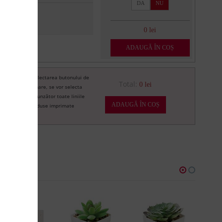
DA
NU
0 lei
ADAUGĂ ÎN COȘ
Prin selectarea butonului de
re
Total:
0 lei
imprimare, se vor selecta
corespunzător toate liniile
ADAUGĂ ÎN COȘ
de produse imprimate
U