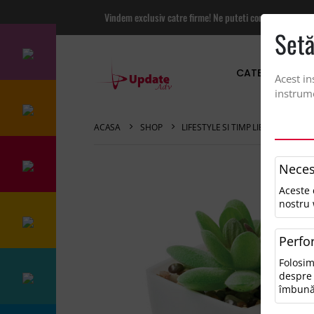
Vindem exclusiv catre firme! Ne puteti contacta pentru
Setă
CATEGORII PRO
Acest in
instrume
ACASA
SHOP
LIFESTYLE SI TIMP LIBER
MINI
Neces
Aceste 
nostru 
Perfo
Folosim
despre 
îmbună