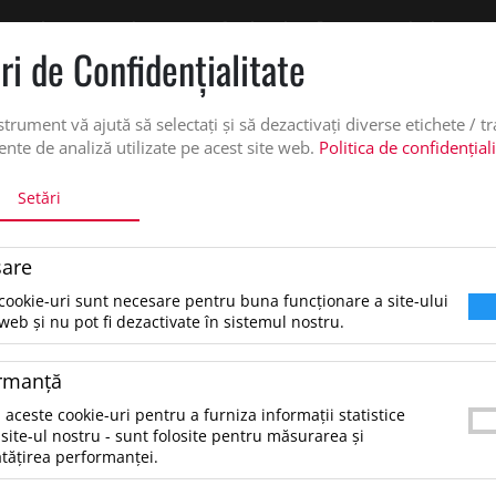
 oferta de pret personalizata pe office@updateadv.ro. Pentru comenzile plasate pe
ri de Confidenţialitate
DUSE
SERVICII PERSONALIZARE
DESPRE NOI
CATALO
strument vă ajută să selectați și să dezactivați diverse etichete / t
nte de analiză utilizate pe acest site web.
Politica de confidențial
Setări
 PLANTA ARTIFICIALA
are
Mini planta artificiala, Alb
cookie-uri sunt necesare pentru buna funcționare a site-ului
web și nu pot fi dezactivate în sistemul nostru.
9.22 lei
*Preţul afişat NU include TVA
/buc
rmanţă
Mini planta artificiala din PP. Tip: forma grapto
 aceste cookie-uri pentru a furniza informații statistice
paraguayense.Dimensiune: 5.7X5.7X7.8CMGreut
site-ul nostru - sunt folosite pentru măsurarea și
tățirea performanței.
0,110KGTara de Origine: CN