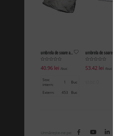
umbrela de soare auto, Ridella
umbrela de soare pentru masina, Neviax
par
40.96 lei
53.42 lei
11
/buc
/buc
Stoc
stoc 0
st
1
Buc
intern:
Extern:
453
Buc
Urmăreşte-ne pe: