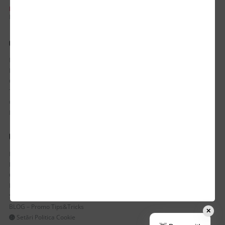
PROGRAM DE LUCRU:
Luni-Vineri / 8:30 - 17:30
CONTUL MEU
Istoric comenzi
Mostre si Conditii Retur Marfa
Cum comanzi
Termen de livrare
Costuri de livrare
Politica de returnare a produselor
UTILE
Despre Noi
Echipa Update Advertising
CSR si Implicare sociala
Branduri partenere
Suport dedicat si Intrebari frecvente
BLOG – Promo Tips&Tricks
✕
Setări Politica Cookie