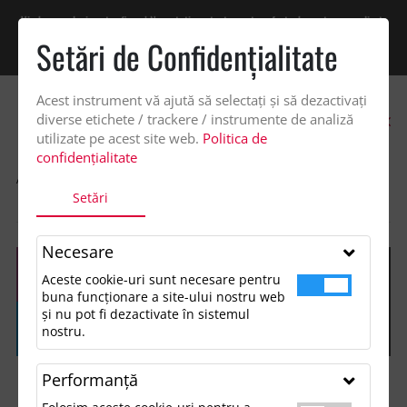
Vindem exclusiv catre firme! Ne puteti contacta pentru oferta de pret personalizata
pe office@updateadv.ro. Pentru comenzile plasate pe site va putem acorda un
Setări de Confidenţialitate
discount suplimentar de 2% -
Cumpără acum!
Acest instrument vă ajută să selectați și să dezactivați
0
diverse etichete / trackere / instrumente de analiză
utilizate pe acest site web.
Politica de
confidențialitate
ACASA
SHOP
OCAZII ȘI EVENIMENTE TEMATICE
Setări
ORNAMENT CRACIUN
Necesare
Aceste cookie-uri sunt necesare pentru
buna funcționare a site-ului nostru web
și nu pot fi dezactivate în sistemul
nostru.
Performanţă