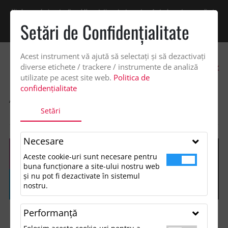
Vindem exclusiv catre firme! Ne puteti contacta pentru oferta de pret personalizata
pe office@updateadv.ro. Pentru comenzile plasate pe site va putem acorda un
Setări de Confidenţialitate
discount suplimentar de 2% -
Cumpără acum!
Acest instrument vă ajută să selectați și să dezactivați
0
diverse etichete / trackere / instrumente de analiză
utilizate pe acest site web.
Politica de
confidențialitate
ACASA
SHOP
IMBRACAMINTE SI ACCESORII
Setări
HANORACE (HOODIES)
PULOVER “V-NECK” FEMEI, MILAN WOMEN
Necesare
Aceste cookie-uri sunt necesare pentru
buna funcționare a site-ului nostru web
și nu pot fi dezactivate în sistemul
nostru.
Performanţă