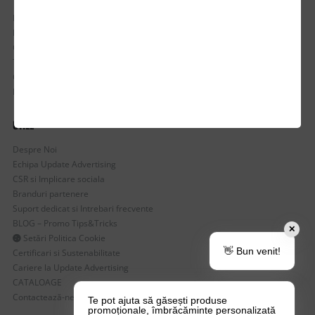
Istoric comenzi
Mostre si Conditii Retur Marfa
Cum comanzi
Termen de livrare
Costuri de livrare
Politica de returnare a produselor
UTILE
Despre Noi
Echipa Update Advertising
CSR si Implicare sociala
Branduri partenere
Suport dedicat si Intrebari frecvente
BLOG – Promo Tips&Tricks
✕
Setări Politica Cookie
👋 Bun venit!
Certificari si Sustenabilitate
Cariere la Update Advertising
CATALOAGE
Contactează-ne
Te pot ajuta să găsești produse
promoționale, îmbrăcăminte personalizată