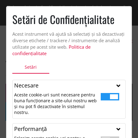
Vindem exclusiv catre firme! Ne puteti contacta pentru oferta de pret personalizata
pe office@updateadv.ro. Pentru comenzile plasate pe site va putem acorda un
Setări de Confidenţialitate
discount suplimentar de 2% -
Cumpără acum!
Acest instrument vă ajută să selectați și să dezactivați
0
diverse etichete / trackere / instrumente de analiză
utilizate pe acest site web.
Politica de
confidențialitate
ACASA
SHOP
OCAZII ȘI EVENIMENTE TEMATICE
Setări
PUNGA MARE DE HARTIE
Necesare
Aceste cookie-uri sunt necesare pentru
buna funcționare a site-ului nostru web
și nu pot fi dezactivate în sistemul
nostru.
Performanţă