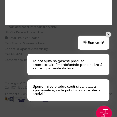
Despre Noi
Echipa Update Advertising
CSR si Implicare sociala
Branduri partenere
Suport dedicat si Intrebari frecvente
BLOG – Promo Tips&Tricks
✕
Setări Politica Cookie
👋 Bun venit!
Certificari si Sustenabilitate
Cariere la Update Advertising
CATALOAGE
Contactează-ne
Te pot ajuta să găsești produse
promoționale, îmbrăcăminte personalizată
sau echipamente de lucru.
Copyright © 2026 Update Advertising SRL. Toate drepturile rezervate!
Spune-mi ce produs cauți și cantitatea
Cui: RO14858323 , nr. Reg: J40/4749/2004
aproximativă, să te pot ghida către oferta
Termeni si Conditii
Politica de Confidentialitate
Politica de Cookie-uri
Anpc
potrivită.