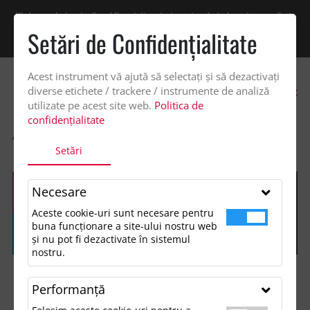
Vindem exclusiv catre firme! Ne puteti contacta pentru oferta de pret personalizata
pe office@updateadv.ro. Pentru comenzile plasate pe site va putem acorda un
Setări de Confidenţialitate
discount suplimentar de 2% -
Cumpără acum!
Acest instrument vă ajută să selectați și să dezactivați
0
diverse etichete / trackere / instrumente de analiză
utilizate pe acest site web.
Politica de
confidențialitate
ACASA
SHOP
GENTI SI VOIAJ
RUCSAC CU SNUR, RPET, CRESU
Setări
Necesare
Aceste cookie-uri sunt necesare pentru
buna funcționare a site-ului nostru web
și nu pot fi dezactivate în sistemul
nostru.
Performanţă