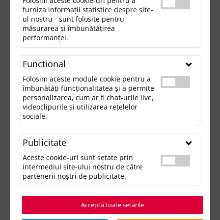
Folosim aceste cookie-uri pentru a
furniza informații statistice despre site-
ul nostru - sunt folosite pentru
măsurarea și îmbunătățirea
performanței.
Functional
Folosim aceste module cookie pentru a
îmbunătăți funcționalitatea și a permite
personalizarea, cum ar fi chat-urile live,
videoclipurile și utilizarea rețelelor
sociale.
Publicitate
Aceste cookie-uri sunt setate prin
intermediul site-ului nostru de către
partenerii noștri de publicitate.
Acceptă toate setările