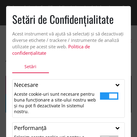
Vindem exclusiv catre firme! Ne puteti contacta pentru oferta de pret personalizata
pe office@updateadv.ro. Pentru comenzile plasate pe site va putem acorda un
Setări de Confidenţialitate
discount suplimentar de 2% -
Cumpără acum!
Acest instrument vă ajută să selectați și să dezactivați
0
diverse etichete / trackere / instrumente de analiză
utilizate pe acest site web.
Politica de
confidențialitate
ACASA
SHOP
IMBRACAMINTE SI ACCESORII
COMPANY
Setări
Necesare
Aceste cookie-uri sunt necesare pentru
buna funcționare a site-ului nostru web
și nu pot fi dezactivate în sistemul
nostru.
Performanţă