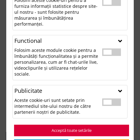
Folosim aceste cookie-uri pentru a
furniza informații statistice despre site-
ul nostru - sunt folosite pentru
măsurarea și îmbunătățirea
performanței.
Functional
Folosim aceste module cookie pentru a
îmbunătăți funcționalitatea și a permite
personalizarea, cum ar fi chat-urile live,
videoclipurile și utilizarea rețelelor
sociale.
Publicitate
Aceste cookie-uri sunt setate prin
intermediul site-ului nostru de către
partenerii noștri de publicitate.
Acceptă toate setările