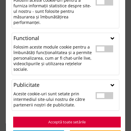
Folosim aceste cookie-uri pentru a
furniza informații statistice despre site-
ul nostru - sunt folosite pentru
măsurarea și îmbunătățirea
performanței.
Functional
Folosim aceste module cookie pentru a
îmbunătăți funcționalitatea și a permite
personalizarea, cum ar fi chat-urile live,
videoclipurile și utilizarea rețelelor
sociale.
Publicitate
Aceste cookie-uri sunt setate prin
intermediul site-ului nostru de către
partenerii noștri de publicitate.
Acceptă toate setările