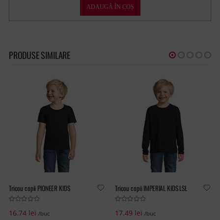
ADAUGĂ ÎN COȘ
PRODUSE SIMILARE
Tricou copii PIONEER KIDS
Tricou copii IMPERIAL KIDS LSL
16.74 lei
17.49 lei
/buc
/buc