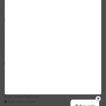
PROGRAM DE LUCRU:
Luni-Vineri / 8:30 - 17:30
CONTUL MEU
Istoric comenzi
Mostre si Conditii Retur Marfa
Cum comanzi
Termen de livrare
Costuri de livrare
Politica de returnare a produselor
UTILE
Despre Noi
Echipa Update Advertising
CSR si Implicare sociala
Branduri partenere
Suport dedicat si Intrebari frecvente
BLOG – Promo Tips&Tricks
✕
Setări Politica Cookie