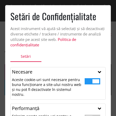
Vindem exclusiv catre firme! Ne puteti contacta pentru oferta de pret personalizata
pe office@updateadv.ro. Pentru comenzile plasate pe site va putem acorda un
Setări de Confidenţialitate
discount suplimentar de 2% -
Cumpără acum!
Acest instrument vă ajută să selectați și să dezactivați
0
diverse etichete / trackere / instrumente de analiză
utilizate pe acest site web.
Politica de
confidențialitate
ACASA
SHOP
FĂRĂ CATEGORIE
MANUSI DE LUCRU
Setări
Necesare
Aceste cookie-uri sunt necesare pentru
buna funcționare a site-ului nostru web
și nu pot fi dezactivate în sistemul
nostru.
Performanţă