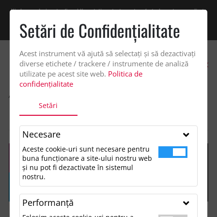
Vindem exclusiv catre firme! Ne puteti contacta pentru oferta de pret personalizata
pe office@updateadv.ro. Pentru comenzile plasate pe site va putem acorda un
Setări de Confidenţialitate
discount suplimentar de 2% -
Cumpără acum!
Acest instrument vă ajută să selectați și să dezactivați
0
diverse etichete / trackere / instrumente de analiză
utilizate pe acest site web.
Politica de
confidențialitate
ACASA
SHOP
ACCESORII TECH SI GADGETURI
Setări
ACAMAR 20.000 MAH 70W RECYCLED ALUMINIUM LAPTOP POWER
BANK
Necesare
Aceste cookie-uri sunt necesare pentru
buna funcționare a site-ului nostru web
și nu pot fi dezactivate în sistemul
nostru.
Performanţă