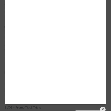
EMAIL:
office@updateadv.ro
PROGRAM DE LUCRU:
Luni-Vineri / 8:30 - 17:30
CONTUL MEU
Istoric comenzi
Mostre si Conditii Retur Marfa
Cum comanzi
Termen de livrare
Costuri de livrare
Politica de returnare a produselor
UTILE
Despre Noi
Echipa Update Advertising
CSR si Implicare sociala
Branduri partenere
Suport dedicat si Intrebari frecvente
BLOG – Promo Tips&Tricks
✕