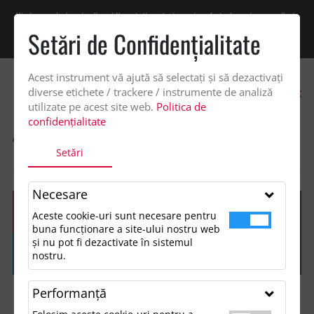
Vindem exclusiv catre firme! Ne puteti contacta pentru oferta de pret personalizata
pe office@updateadv.ro. Pentru comenzile plasate pe site va putem acorda un
Setări de Confidenţialitate
discount suplimentar de 2% -
Cumpără acum!
Acest instrument vă ajută să selectați și să dezactivați
0
diverse etichete / trackere / instrumente de analiză
utilizate pe acest site web.
Politica de
confidențialitate
ACASA
SHOP
UNELTE SI ACCESORII PRACTICE
Setări
ALARMA PERSONALA MINI CU BRELO
Necesare
Aceste cookie-uri sunt necesare pentru
buna funcționare a site-ului nostru web
și nu pot fi dezactivate în sistemul
nostru.
Performanţă