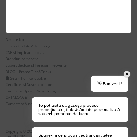
Termen de livrare
Costuri de livrare
Politica de returnare a produselor
UTILE
Despre Noi
Echipa Update Advertising
CSR si Implicare sociala
Branduri partenere
Suport dedicat si Intrebari frecvente
BLOG – Promo Tips&Tricks
✕
Setări Politica Cookie
👋 Bun venit!
Certificari si Sustenabilitate
Cariere la Update Advertising
CATALOAGE
Contactează-ne
Te pot ajuta să găsești produse
promoționale, îmbrăcăminte personalizată
sau echipamente de lucru.
Copyright © 2026 Update Advertising SRL. Toate drepturile rezervate!
Spune-mi ce produs cauți și cantitatea
Cui: RO14858323 , nr. Reg: J40/4749/2004