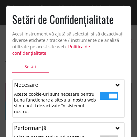
Vindem exclusiv catre firme! Ne puteti contacta pentru oferta de pret personalizata
pe office@updateadv.ro. Pentru comenzile plasate pe site va putem acorda un
Setări de Confidenţialitate
discount suplimentar de 2% -
Cumpără acum!
Acest instrument vă ajută să selectați și să dezactivați
0
diverse etichete / trackere / instrumente de analiză
utilizate pe acest site web.
Politica de
confidențialitate
ACASA
SHOP
ACCESORII TECH SI GADGETURI
Setări
BATERIE EXTERNA DE 4000 MAH PL
Necesare
Aceste cookie-uri sunt necesare pentru
buna funcționare a site-ului nostru web
și nu pot fi dezactivate în sistemul
nostru.
Performanţă