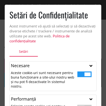
Vindem exclusiv catre firme! Ne puteti contacta pentru oferta de pret personalizata
pe office@updateadv.ro. Pentru comenzile plasate pe site va putem acorda un
Setări de Confidenţialitate
discount suplimentar de 2% -
Cumpără acum!
Acest instrument vă ajută să selectați și să dezactivați
0
diverse etichete / trackere / instrumente de analiză
utilizate pe acest site web.
Politica de
confidențialitate
ACASA
SHOP
ACCESORII BIROU
BLOCNOTES, ZUKE
Setări
Necesare
Aceste cookie-uri sunt necesare pentru
buna funcționare a site-ului nostru web
și nu pot fi dezactivate în sistemul
nostru.
Performanţă