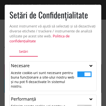
Vindem exclusiv catre firme! Ne puteti contacta pentru oferta de pret personalizata
pe office@updateadv.ro. Pentru comenzile plasate pe site va putem acorda un
Setări de Confidenţialitate
discount suplimentar de 2% -
Cumpără acum!
Acest instrument vă ajută să selectați și să dezactivați
0
diverse etichete / trackere / instrumente de analiză
utilizate pe acest site web.
Politica de
confidențialitate
ACASA
SHOP
ACCESORII TECH SI GADGETURI
Setări
BRELOC DOP PLUTA
Necesare
Aceste cookie-uri sunt necesare pentru
buna funcționare a site-ului nostru web
și nu pot fi dezactivate în sistemul
nostru.
Performanţă