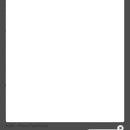
EMAIL:
office@updateadv.ro
PROGRAM DE LUCRU:
Luni-Vineri / 8:30 - 17:30
CONTUL MEU
Istoric comenzi
Mostre si Conditii Retur Marfa
Cum comanzi
Termen de livrare
Costuri de livrare
Politica de returnare a produselor
UTILE
Despre Noi
Echipa Update Advertising
CSR si Implicare sociala
Branduri partenere
Suport dedicat si Intrebari frecvente
BLOG – Promo Tips&Tricks
✕