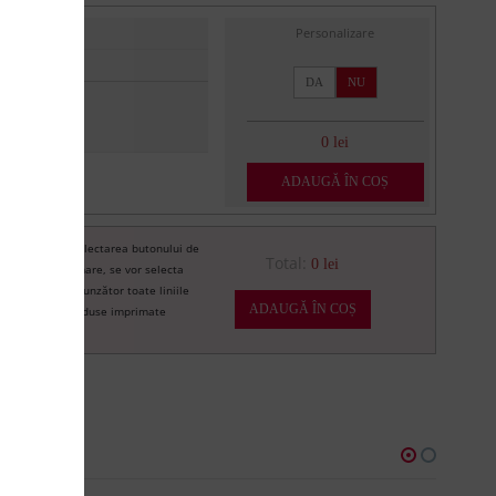
Personalizare
DA
NU
0 lei
ADAUGĂ ÎN COȘ
Prin selectarea butonului de
re
Total:
0 lei
imprimare, se vor selecta
corespunzător toate liniile
ADAUGĂ ÎN COȘ
de produse imprimate
U