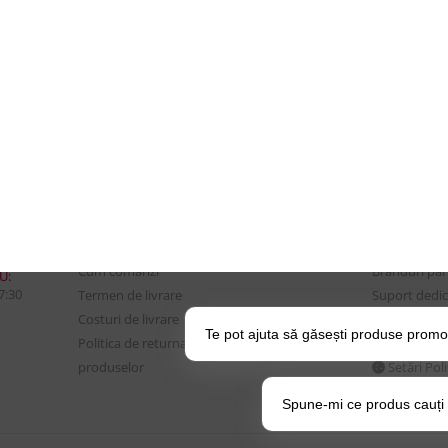
CONTUL MEU
UTILE
Istoric comenzi
Despre Noi
Mostre si Conditii Retur
Echipa Updat
Marfa
CSR si Implic
Cum comanzi
Branduri pa
U:
17:30
Termen de livrare
Suport dedica
Costuri de livrare
frecvente
Te pot ajuta să găsești produse promo
Politica de returnare a
BLOG – Prom
produselor
Setări Pol
Spune-mi ce produs cauți și