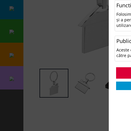
Funct
Folosim
și a pe
utilizar
Public
Aceste 
către p