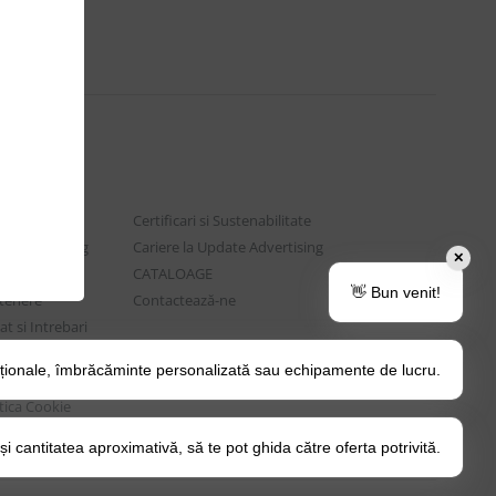
Certificari si Sustenabilitate
e Advertising
Cariere la Update Advertising
✕
are sociala
CATALOAGE
👋 Bun venit!
rtenere
Contactează-ne
t si Intrebari
ționale, îmbrăcăminte personalizată sau echipamente de lucru.
o Tips&Tricks
itica Cookie
 cantitatea aproximativă, să te pot ghida către oferta potrivită.