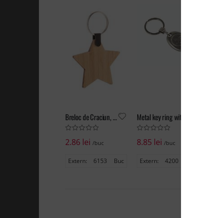
Breloc de Craciun, stea, Fjerny
Metal key ring with shopping trolley token in a black box
2.86 lei
8.85 lei
4.
/buc
/buc
Extern:
6153
Buc
Extern:
4200
Buc
Ex