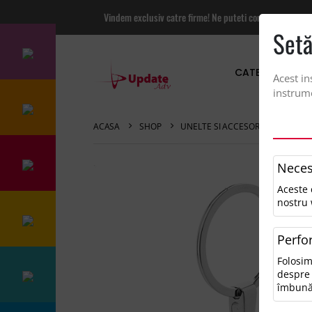
Vindem exclusiv catre firme! Ne puteti contacta pentru
Setă
CATEGORII PRO
Acest in
instrume
ACASA
SHOP
UNELTE SI ACCESORII PRACTICE
Neces
Aceste 
nostru 
Perfo
Folosim
despre 
îmbună