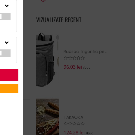
VIZUALIZATE RECENT
Rucsac frigorific pentru picnic, RPET, Duonic
96.03 lei
/buc
RN în:
14 zile
5000
EZI COŞUL
TAKAOKA
124.28 lei
/buc