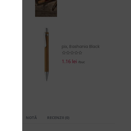
pix, Bashania Black
1.16 lei
/buc
 LIVRARE
NOTĂ
RECENZII (0)