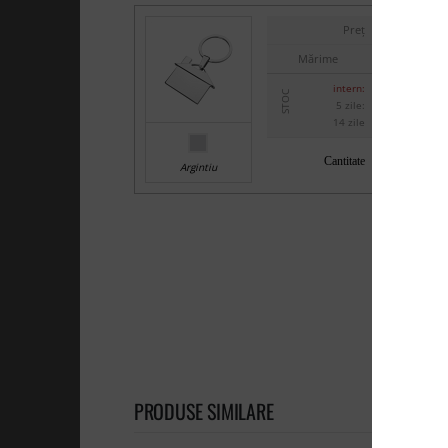
Preț
Mărime
intern:
STOC
5 zile:
14 zile
Cantitate
Argintiu
PRODUSE SIMILARE