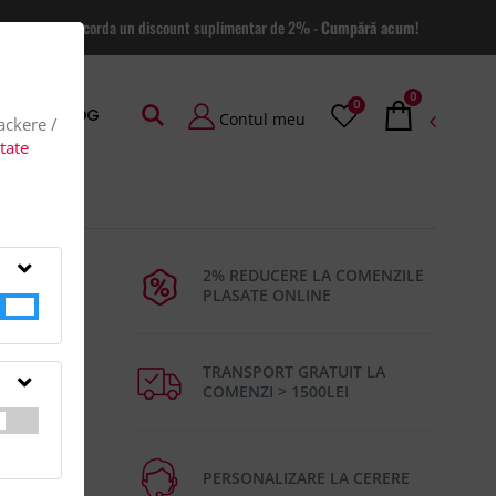
 site va putem acorda un discount suplimentar de 2% -
Cumpără acum!
0
0
AGE
BLOG
Contul meu
rackere /
itate
2% REDUCERE LA COMENZILE
PLASATE ONLINE
TRANSPORT GRATUIT LA
COMENZI > 1500LEI
a de
PERSONALIZARE LA CERERE