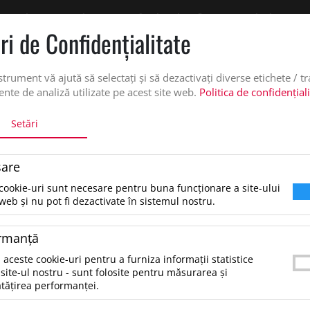
 oferta de pret personalizata pe office@updateadv.ro. Pentru comenzile plasate pe
ri de Confidenţialitate
DUSE
SERVICII PERSONALIZARE
DESPRE NOI
CATALO
strument vă ajută să selectați și să dezactivați diverse etichete / t
nte de analiză utilizate pe acest site web.
Politica de confidențial
Setări
BRELOC, DWELL
are
Breloc, Dwell, Argintiu
cookie-uri sunt necesare pentru buna funcționare a site-ului
web și nu pot fi dezactivate în sistemul nostru.
6.3 lei
*Preţul afişat NU include TVA
/buc
rmanţă
Breloc metalic in forma de casca, in cutie neagr
 aceste cookie-uri pentru a furniza informații statistice
carton.Material 1:MetalDimensiune:36×49×4
site-ul nostru - sunt folosite pentru măsurarea și
tățirea performanței.
mmGreutate:42.5grameTara de origine:CN