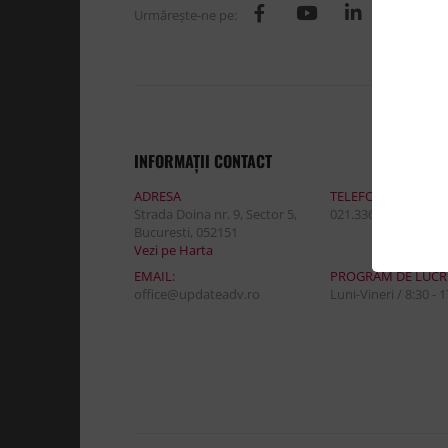
Urmăreşte-ne pe:
INFORMAŢII CONTACT
ADRESA
TELEFON:
Strada Doina nr. 9, Sector 5,
021.336.03.32
Bucuresti, 052151
Vezi pe Harta
EMAIL:
PROGRAM DE LUCR
office@updateadv.ro
Luni-Vineri / 8:30 - 