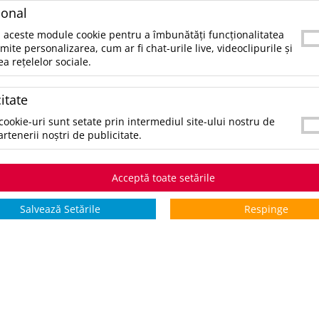
SKU:
UPDAP873016
ional
CATEGORII:
UNELTE SI ACCESORII PRACTICE
 aceste module cookie pentru a îmbunătăți funcționalitatea
rmite personalizarea, cum ar fi chat-urile live, videoclipurile și
ea rețelelor sociale.
CULORI:
SELECTAŢI CULOAREA PENTRU A VIZUALIZA STOCUL:
*stoc pe toate culorile:
26708
itate
cookie-uri sunt setate prin intermediul site-ului nostru de
artenerii noștri de publicitate.
STOCURI pentru culoarea:
Argintiu
Stoc INTERN
Stoc EXTE
Acceptă toate setările
5 zile
0
21708
Salvează Setările
Respinge
*zile lucrătoare
COMANDĂ PRODUSUL
V
ADAUGĂ ÎN WISHLIST