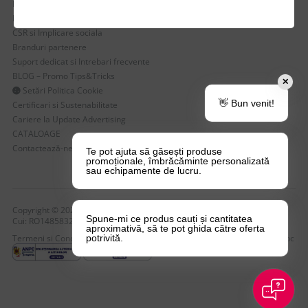
Despre Noi
Echipa Update Advertising
CSR si Implicare sociala
Branduri partenere
Suport dedicat si Intrebari frecvente
BLOG – Promo Tips&Tricks
✕
Setări Politica Cookie
👋 Bun venit!
Certificari si Sustenabilitate
Cariere la Update Advertising
CATALOAGE
Contactează-ne
Te pot ajuta să găsești produse
promoționale, îmbrăcăminte personalizată
sau echipamente de lucru.
Copyright © 2026 Update Advertising SRL. Toate drepturile rezervate!
Spune-mi ce produs cauți și cantitatea
Cui: RO14858323 , nr. Reg: J40/4749/2004
aproximativă, să te pot ghida către oferta
Termeni si Conditii
Politica de Confidentialitate
Politica de Cookie-uri
Anpc
potrivită.