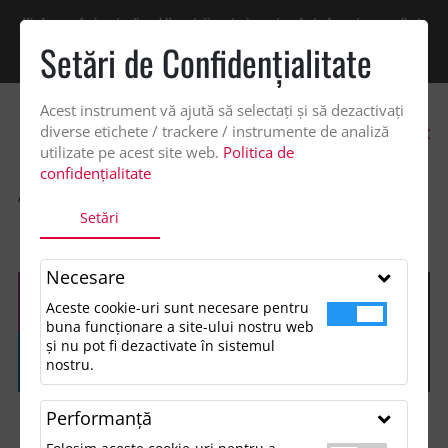
Vindem exclusiv catre firme! Ne puteti contacta pentru oferta de pret personalizata
pe office@updateadv.ro. Pentru comenzile plasate pe site va putem acorda un
Setări de Confidenţialitate
discount suplimentar de 2% -
Cumpără acum!
Acest instrument vă ajută să selectați și să dezactivați
0
diverse etichete / trackere / instrumente de analiză
utilizate pe acest site web.
Politica de
confidențialitate
ACASA
SHOP
ACCESORII MANCARE SI BAUTURA
Setări
CUTIE PENTRU PRANZ, STIVUIBILA, DUPLOX
Necesare
Aceste cookie-uri sunt necesare pentru
buna funcționare a site-ului nostru web
și nu pot fi dezactivate în sistemul
nostru.
Performanţă