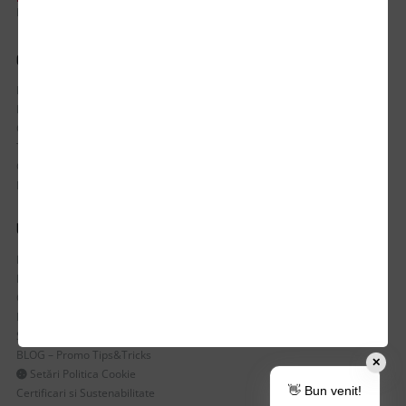
Luni-Vineri / 8:30 - 17:30
CONTUL MEU
Istoric comenzi
Mostre si Conditii Retur Marfa
Cum comanzi
Termen de livrare
Costuri de livrare
Politica de returnare a produselor
UTILE
Despre Noi
Echipa Update Advertising
CSR si Implicare sociala
Branduri partenere
Suport dedicat si Intrebari frecvente
BLOG – Promo Tips&Tricks
✕
Setări Politica Cookie
👋 Bun venit!
Certificari si Sustenabilitate