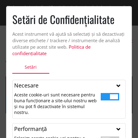
Vindem exclusiv catre firme! Ne puteti contacta pentru oferta de pret personalizata
pe office@updateadv.ro. Pentru comenzile plasate pe site va putem acorda un
Setări de Confidenţialitate
discount suplimentar de 2% -
Cumpără acum!
Acest instrument vă ajută să selectați și să dezactivați
0
diverse etichete / trackere / instrumente de analiză
utilizate pe acest site web.
Politica de
confidențialitate
ACASA
SHOP
GENTI SI VOIAJ
GEANTA IN DUNGI
Setări
Necesare
Aceste cookie-uri sunt necesare pentru
buna funcționare a site-ului nostru web
și nu pot fi dezactivate în sistemul
nostru.
Performanţă